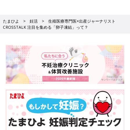
【Check!】東京都が卵子凍結への助成をスタート
たまひよ
妊活
生殖医療専門医×出産ジャーナリスト
2023年9月、東京都が都内在住の18〜39歳の女性を対象に「卵子
CROSSTALK 注目を集める「卵子凍結」って？
凍結に係る費用」への助成を開始することを発表しました。助成
額は卵子凍結を実施した年度は上限20万円、次年度以降は1年ご
と一律2万円（最大5年間）を予定。また、「凍結卵子を使用した
生殖補助医療」への助成も同時にスタート。妻の年齢が4
3歳
未満
の夫婦が凍結卵子を使用して不妊治療を受ける場合、1回につき
上限25万円（最大6回まで）が助成されます。
妊活中の今でも、自分たちらしい結婚記
念日の思い出づくりを「ウエディングフ
ォト」チャート診断
見返すたびに思い出に浸れる写真。ウエディン
グフォトはその最たるものですよね。 コロナ禍
が明け、やっと挙式できる人はもちろん、妊活
中の今を切り取りたい人はフォトウエディング
のクチコミサイト「Photorait」を参考にし
■監修
て、こだわりの写真を撮影してみませんか。