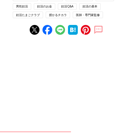
男性妊活
妊活のお金
妊活Q&A
妊活の基本
妊活たまごクラブ
授かるチカラ
医師・専門家監修
監修
河合蘭 さん
PROFILE：出産ジャーナリスト。1986年より妊
娠、出産、不妊治療に関する取材・執筆活動を
スタート。雑誌や新聞、WEBなどで多数執筆。
東京医科歯科大学、聖心女子大学などで非常勤
講師も務める。2016年、著書『
出生前診断
－出
産ジャーナリストが見つめた現状と未来』（朝
日新書）で科学ジャーナリスト賞を受賞。その
他の著書に『未妊－「産む」と決められない』
（NHK出版）、『卵子老化の真実』（文春新
書）など。
http://www.kawairan.com
生殖医療専門医×出産ジャーナリスト
CROSSTALK 「妊活と仕事の両立」は大
変!?
妊活と仕事の両立、卵子凍結、出産費用の保険