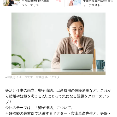
生殖医療専門医×出産
一覧
生殖医療専門医×出産ジ
ジャーナリスト
ャーナリスト
CROSSTALK 「妊活
CROSSTALK 「少子
と仕事の両立」は大
化」が止まらないのは
変!?
なぜ？
●写真はイメージです 写真提供/ピクスタ
妊活と仕事の両立、卵子凍結、出産費用の保険適用など、これか
ら結婚や妊娠を考える2人にとって気になる話題をクローズアッ
プ！
今回のテーマは、「卵子凍結」について。
不妊治療の最前線で活躍するドクター・市山卓彦先生と、妊娠・