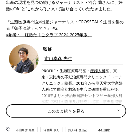
出産の現場を見つめ続けるジャーナリスト・河合 蘭さんに、妊
活の“今”と“これから”について語り合っていただきました。
『生殖医療専門医×出産ジャーナリストCROSSTALK 注目を集め
る「卵子凍結」って？』 #2
※参考：「妊活たまごクラブ 2024-2025年版」
監修
市山卓彦 先生
PROFILE：生殖医療専門医・
産婦人科
医。東
京・恵比寿の不妊治療専門クリニック「トーチ
クリニック」院長。2012年から順天堂大学産婦
人科にて周産期救急を中心に研鑽を重ねた後、
2016年より不妊治療施設セントマザー産婦人科
医院で不妊の臨床及び研究に従事。順天堂浦安
病院不妊センター副センター長を経て、2022年
このまま続きを見る
に開業。良質な医療を提供することはもちろ
ん、患者に寄り添った治療計画を立案してい
る。
●トーチクリニック https://torch.clinic
市山卓彦 先生
河合蘭 さん
婦人科（妊活）
不妊治療