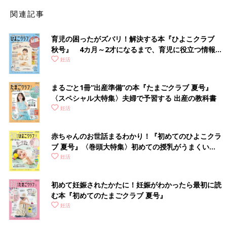
るまでの期間をどのように考えているかというライフプランと、
関連記事
妊娠するための力＝妊孕性。一般的に妊孕性が落ちてくるのは35
歳頃からといわれていますが個人差もあります。まずは自身の妊
育児の困ったがズバリ！解決する本『ひよこクラブ
孕性を知り、その後のライフプランがイメージできれば、卵子凍
秋号』 4カ月～2才になるまで、育児に役立つ情報が
結を急がなくてよい場合も多いです。
いっぱい！
妊活
■河合 蘭さん（以下、河合）：今、卵子凍結に関する情報の多く
が、20代での凍結を推奨しているかのような書き方になっていま
まるごと1冊“出産準備”の本『たまごクラブ 夏号』
すよね。プランを描くことは二の次で、年齢だけが強調されてい
〈スペシャル大特集〉夫婦で予習する 出産の教科書
ます。だから「とりあえず凍結しておこう」という人が増えてい
妊活
るようですね。
赤ちゃんのお世話まるわかり！『初めてのひよこクラ
■市山：そこは問題ですよね。妊孕性が十分で、35歳までに赤ち
ブ 夏号』〈巻頭大特集〉初めての授乳がうまくい
ゃんを産むプランを描いているならば、若年時に卵子凍結するよ
く！ おっぱい・ミルクの基本と夏のトラブル 解決テ
妊活
り、必要時に保険適用で不妊治療を受けるほうがよい場合も多い
ク
です。将来のライフプランをイメージしたうえで、現在の妊孕性
初めて妊娠されたかたに！妊娠がわかったら最初に読
と照らし合わせて適切な選択をすることが大事だと思いますね。
む本『初めてのたまごクラブ 夏号』
また、卵子凍結に社会の注目が集まったことで、不妊治療業界全
妊活
体の妊孕性教育に対する意識が高まったという点は、非常に意味
があると思っています。