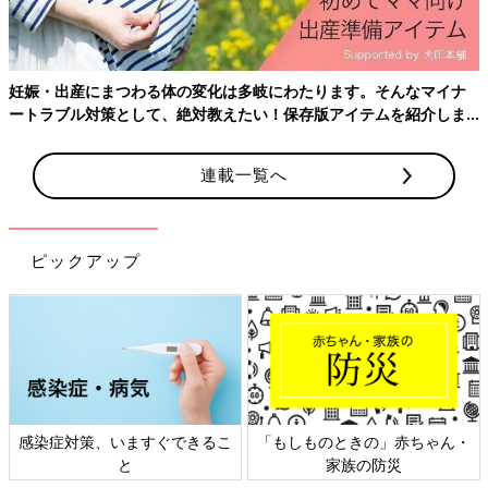
けれど、自然に妊娠できるチャンスがある35歳くらいまで待って
もいいということですね。
■市山：そうですね。一方で、35歳を過ぎて「現在相手はいない
妊娠・出産にまつわる体の変化は多岐にわたります。そんなマイナ
けれど、将来赤ちゃんは欲しい」という人は、卵子凍結をするの
ートラブル対策として、絶対教えたい！保存版アイテムを紹介しま
も1つ。出会って間もないパートナーに急に赤ちゃんの話をする
す。
と相手も身構えてしまいますし、適切な個数を凍結しておくこと
で気持ちに余裕を持ってお話できる場合もあるかと思います。
連載一覧へ
■河合：そこで悩む女性も多いですよね。女性には時間が限られ
ていることを理解して欲しいと思うけれど、医療の助けを借りる
ピックアップ
妊娠に抵抗を持つ男性も多いですし。パートナーの女性から
「私、凍結した卵を持っているのよ」と言われたら、男性はどう
感じるのでしょうか。
■市山：抵抗感を覚えるかたはいらっしゃるでしょう。でも、そ
れは正しい知識がないから納得感が醸成されていないのだと思い
ます。凍結した卵子の話をするだけでなく、2人で不妊治療クリ
ニックに相談に行くなど、妊孕性について一緒に学べる環境をつ
感染症対策、いますぐできるこ
「もしものときの」赤ちゃん・
くることが重要です。
と
家族の防災