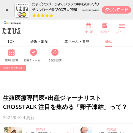
×
内祝い
SHOP
メニュー
TOP
妊娠・出産
赤ちゃん・育児
妊活
排卵日計算
妊娠チェッカー
予定日計算
妊活たまごクラブ
生殖医療専門医×出産ジャーナリスト
CROSSTALK 注目を集める「卵子凍結」って？
2024/04/24
更新
前の話
次の話