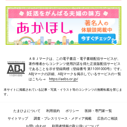
■
市山卓彦 先生
■
河合蘭 さん
●不妊治療を考えたら読む本〈最新版〉 科学でわかる「妊
娠への近道」（講談社ブルーバックス）
ＡＢＪマークは、この電子書店・電子書籍配信サービスが、
著作権者からコンテンツ使用許諾を得た正規版配信サービス
であることを示す登録商標（登録番号 第11091000号）です。
ABJマークの詳細、ABJマークを掲示しているサービスの一覧
はこちら→
https://aebs.or.jp/
本サイトに掲載されている記事・写真・イラスト等のコンテンツの無断転載を禁じま
す。
たまひよについて
利用規約
ポリシー
医師・専門家一覧
サイトマップ
調査・プレスリリース・メディア掲載
広告のご相談
お問い合わせ
利用者情報の取り扱いについて