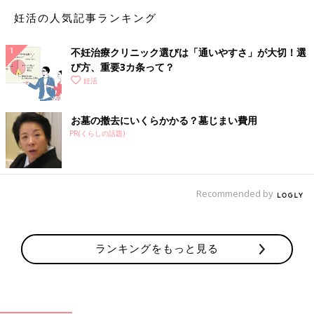
適用など、これから結婚や妊娠を考える2人に
妊活の人気記事ランキング
とって気になる話題をクローズアップ！ 今回の
テーマは、「妊活と仕事の両立」について。 不
妊治療の最前線で活躍するドクター・市山卓彦
不妊治療クリニック選びは「通いやすさ」が大切！選
先生と、妊娠・出産の現場を見つめ続けるジャ
び方、重要3カ条って？
ーナリスト・河合 蘭さんに、妊活の“今”と“こ
妊活
れから”について語り合っていただきました。
35歳未満なら決断をあせらなくてOK
お墓の撤去にいくらかかる？墓じまい費用
PR(くらしの話題)
Recommended by
――将来の不妊への心配から卵子凍結を行う女性が増えていま
す。
ランキングをもっと見る
■市山卓彦先生（以下、市山）：卵子凍結を希望して来院される
20代半ば〜39歳の女性に話を聞いてみると、「卵子凍結をして
おけば安心」「何となく不安だから卵子凍結したい」という声が
すごく多いんです。でもいちばん重視すべきは、赤ちゃんを授か