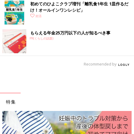
初めてのひよこクラブ増刊「離乳食1年生 1皿作るだ
■河合：卵子凍結の最大のメリットはキャンペーン効果ですよ
け！オールインワン​レシピ」
ね。みんながドキッとして、「凍結しておかなきゃいけないのか
妊活
な」と思ってしまう。そして従来のオーソドックスな生殖行動を
思い出させてくれる。
もらえる年金25万円以下の人が知るべき事
PR(くらしの話題)
■市山：まさにそれも核心だと思います。だから東京都が卵子凍
結の費用を助成すると声を上げたことは、卵子凍結自体はもちろ
ん、女性が妊孕性やライフプランを考えるきっかけになったとい
う点において大きな意味があると思います。
Recommended by
■河合：東京都が説明会を行ってスタンダードな情報を提供し、
参加した人だけに助成をするというシステム。これは素晴らしい
と思います。
■市山：僕もそう思います。
特集
■河合：40代以上の人たちが、振り返って「あのとき卵子凍結し
ておけば」「もう1人産めたのに」と思う気持ちは理解できま
す。だから「凍結したほうがいいよ」と後輩たちに言いたくなる