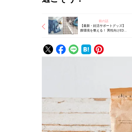
前の話
【最新・妊活サポートグッズ】
膣環境を整える！ 男性向けEDケ
アグッズも！ 妊娠力アップをめ
ざそう