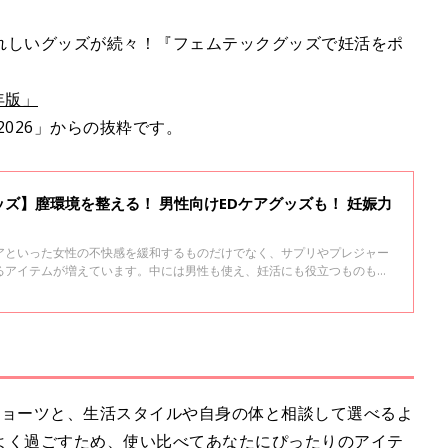
れしいグッズが続々！『フェムテックグッズで妊活をポ
年版」
2026」からの抜粋です。
ズ】膣環境を整える！ 男性向けEDケアグッズも！ 妊娠力
アといった女性の不快感を緩和するものだけでなく、サプリやプレジャー
るアイテムが増えています。中には男性も使え、妊活にも役立つものも。
アし清潔な状態に保つ「デリケートゾーンケアグッズ」をご紹介します。
ショーツと、生活スタイルや自身の体と相談して選べるよ
よく過ごすため、使い比べてあなたにぴったりのアイテ