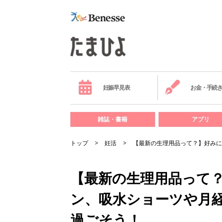
妊娠早見表
お金・手続
雑誌・書籍
アプリ
トップ
妊活
【最新の生理用品って？】好み
【最新の生理用品って
ン、吸水ショーツや月
過ごそう！