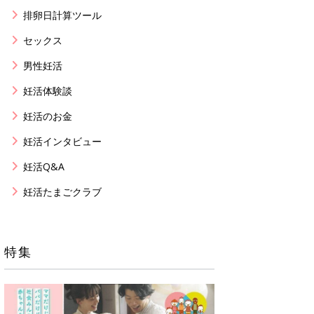
排卵日計算ツール
セックス
男性妊活
妊活体験談
妊活のお金
妊活インタビュー
妊活Q&A
妊活たまごクラブ
特集