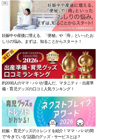
妊娠中や産後に増える、「便秘」や「痔」といったお
しりの悩み。まずは、知ることからスタート！
約2000人のママ・パパが選んだ、マタニティ・出産準
備・育児グッズの口コミ人気ランキング！
妊娠・育児グッズのトレンドを紹介！ママ・パパの間
で“今きている”話題のグッズ・サービスとは？