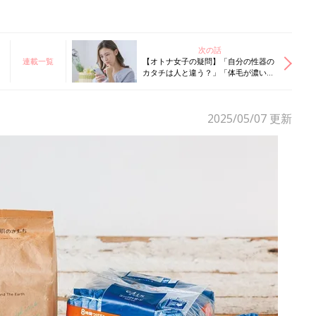
次の話
連載一覧
【オトナ女子の疑問】「自分の性器の
カタチは人と違う？」「体毛が濃いの
はホルモンのせい？」産婦人科医が回
答！
2025/05/07
更新