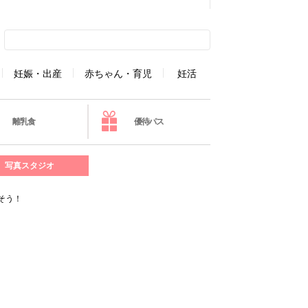
妊娠・出産
赤ちゃん・育児
妊活
離乳食
優待パス
写真スタジオ
そう！