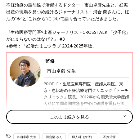
不妊治療の最前線で活躍するドクター・市山卓彦先生と、妊娠・
出産の現場を見つめ続けるジャーナリスト・河合 蘭さんに、妊
活の“今”と“これから”について語り合っていただきました。
『生殖医療専門医×出産ジャーナリストCROSSTALK 「少子化」
が止まらないのはなぜ？』 #3
※参考：「妊活たまごクラブ 2024-2025年版」
監修
市山卓彦 先生
PROFILE：生殖医療専門医・
産婦人科
医。東
京・恵比寿の不妊治療専門クリニック「トーチ
クリニック」院長。2012年から順天堂大学産婦
人科にて周産期救急を中心に研鑽を重ねた後、
2016年より不妊治療施設セントマザー産婦人科
医院で不妊の臨床及び研究に従事。順天堂浦安
このまま続きを見る
病院不妊センター副センター長を経て、2022年
に開業。良質な医療を提供することはもちろ
ん、患者に寄り添った治療計画を立案してい
市山卓彦 先生
河合蘭 さん
婦人科（妊活）
不妊治療