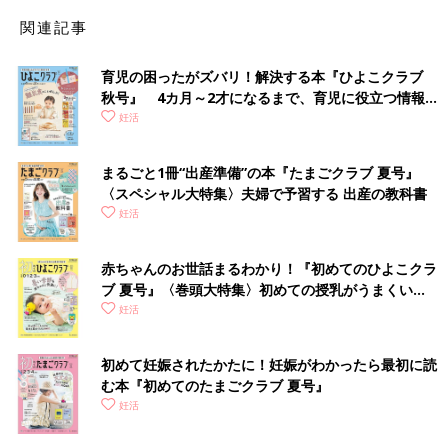
と思います。2021年の結婚と出産に関する全国調査（※1）で
は、「子どもはいらない」と考えている未婚男女が1割を超えて
関連記事
いるんです。
育児の困ったがズバリ！解決する本『ひよこクラブ
■河合 蘭さん（以下、河合）：若い世代が結婚しても子どもを持
秋号』 4カ月～2才になるまで、育児に役立つ情報が
ちたくないと考える理由は経済的な不安でしょうか。
いっぱい！
妊活
■市山：そうですね。「お金がないから」がいちばんの理由だと
まるごと1冊“出産準備”の本『たまごクラブ 夏号』
思います。
〈スペシャル大特集〉夫婦で予習する 出産の教科書
妊活
■河合：お金をかけて育ててもらった世代ですから。人は自分が
親にしてもらったのと同じように、またはそれ以上に子どもにし
てあげたいと思うものです。そう考えると「子どもは持てない」
赤ちゃんのお世話まるわかり！『初めてのひよこクラ
という結論に。
ブ 夏号』〈巻頭大特集〉初めての授乳がうまくい
く！ おっぱい・ミルクの基本と夏のトラブル 解決テ
妊活
ク
■市山：4
0歳
になって来院した患者さんからは「妊娠することが
こんなに難しいとは知らなかった」という声を聞きます。キャリ
初めて妊娠されたかたに！妊娠がわかったら最初に読
アを積み、お金に余裕がある女性は結婚が後回しになり、子ども
む本『初めてのたまごクラブ 夏号』
が欲しいと思っても簡単にはできない。そして、そもそも子ども
妊活
はいらないと考える人も増えている。その両軸が少子化を進行さ
せているような気がします。