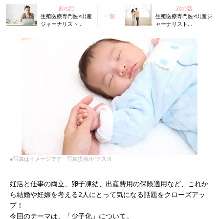
前の話
次の話
生殖医療専門医×出産
一覧
生殖医療専門医×出産ジ
ジャーナリスト
ャーナリスト
CROSSTALK 注目を
CROSSTALK 「妊娠の
集める「卵子凍結」
将来」はどうなる？
って？
●写真はイメージです 写真提供/ピクスタ
妊活と仕事の両立、卵子凍結、出産費用の保険適用など、これか
ら結婚や妊娠を考える2人にとって気になる話題をクローズアッ
プ！
今回のテーマは、「少子化」について。