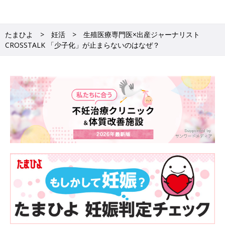
■河合：現在は出産費用の保険適用について議論が進められてい
ますね。
■市山：そもそも、出産費用を保険適用にするべきかどうか。
たまひよ
妊活
生殖医療専門医×出産ジャーナリスト
CROSSTALK 「少子化」が止まらないのはなぜ？
「保険適用になったから出産しよう」という人は、おそらくあま
りいないと思います。そして、もし保険適用された場合、医療機
関の経営が成り立たなくなって分娩をやめる施設が増える可能性
もある。かえって患者さんがいい医療サービスを受けられる環境
がなくなってしまうことを産婦人科医はみんな危惧しています。
■河合：日本産科婦人科学会は、出産費用の保険適用に関しては
検討委員会を立ち上げています。大事なのは制度設計。国は
2024年春、全国の出産施設の提供サービスの詳細と費用が見え
るウェブサイトを立ち上げます。妊婦さんが出産施設を探すとき
に役立ちますし、国もこれで出産施設がどんなに大変なことをし
ているかがわかるようになるだろうと期待しています。
※1 国立社会保障・人口問題研究所「第16回出生動向基本調査
（結婚と出産に関する全国調査）」
※2 厚生労働省「令和4（2022）年 人口動態統計（確定数）」