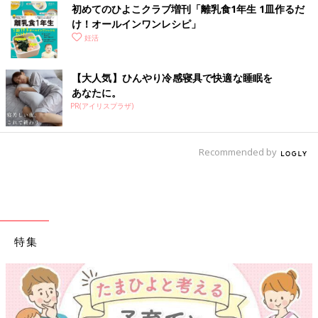
初めてのひよこクラブ増刊「離乳食1年生 1皿作るだ
け！オールインワン​レシピ」
■河合：結婚しないでキャリアを積んでいる女性たちからよく聞
妊活
くのは、「私はキャリアを積みたいから産んでいないのではなく
て、産んでいないからキャリアを積んでいるのだ」という言葉。
まわりからはキャリア優先だと見られているけれど、自分として
【大人気】ひんやり冷感寝具で快適な睡眠を
は何年も前から産んでもいいと思っている、と。あとは「結婚し
あなたに。
たくても相手がいない」という人もすごく多いですね。
PR(アイリスプラザ)
■市山：僕は、本質は恋をすることだと思うんです。産婦人科医
Recommended by
が何を言っているんだと思われるかもしれませんが（笑）。コロ
ナ禍で出会いの場が一気になくなり、恋をする機会が減ってしま
ったのが婚姻数減少の本質的な原因だと思うから。
■河合：でも、そもそも恋をするのが面倒という人もいると思い
ます。
特集
■市山：たしかに、前述の調査では未婚者の3人に1人が交際を望
んでいない。データでは6割の男女が異性との交際経験があると
いうことですが、逆にいえば4割に交際経験がないということ。
そりゃ、子どもの数も減るよねという感じです。