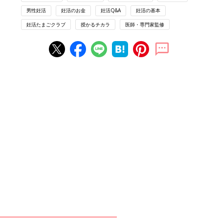
る。
●トーチクリニック https://torch.clinic
男性妊活
妊活のお金
妊活Q&A
妊活の基本
妊活たまごクラブ
授かるチカラ
医師・専門家監修
監修
河合蘭 さん
PROFILE：出産ジャーナリスト。1986年より妊
娠、出産、不妊治療に関する取材・執筆活動を
スタート。雑誌や新聞、WEBなどで多数執筆。
東京医科歯科大学、聖心女子大学などで非常勤
講師も務める。2016年、著書『
出生前診断
－出
産ジャーナリストが見つめた現状と未来』（朝
日新書）で科学ジャーナリスト賞を受賞。その
他の著書に『未妊－「産む」と決められない』
（NHK出版）、『卵子老化の真実』（文春新
書）など。
http://www.kawairan.com
生殖医療専門医×出産ジャーナリスト