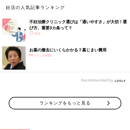
CROSSTALK 注目を集める「卵子凍結」
って？
妊活の人気記事ランキング
妊活と仕事の両立、卵子凍結、出産費用の保険
適用など、これから結婚や妊娠を考える2人に
とって気になる話題をクローズアップ！ 今回の
不妊治療クリニック選びは「通いやすさ」が大切！選
テーマは、「卵子凍結」について。 不妊治療の
び方、重要3カ条って？
最前線で活躍するドクター・市山卓彦先生と、
妊活
妊娠・出産の現場を見つめ続けるジャーナリス
ト・河合 蘭さんに、妊活の“今”と“これから”に
ついて語り合っていただきました。
お墓の撤去にいくらかかる？墓じまい費用
「子どもはいらない」未婚男女が増加中
PR(くらしの話題)
Recommended by
――不妊治療支援は充実してきているのに、少子化は進む一方で
ランキングをもっと見る
す。
■市山卓彦先生（以下、市山）：原因は婚姻数が減っているこ
と、そして赤ちゃんが欲しいと思っている人が減っていることだ