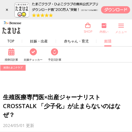
×
内祝い
SHOP
メニュー
TOP
妊娠・出産
赤ちゃん・育児
妊活
排卵日計算
妊娠チェッカー
予定日計算
妊活たまごクラブ
生殖医療専門医×出産ジャーナリスト
CROSSTALK 「少子化」が止まらないのはな
ぜ？
2024/05/01
更新