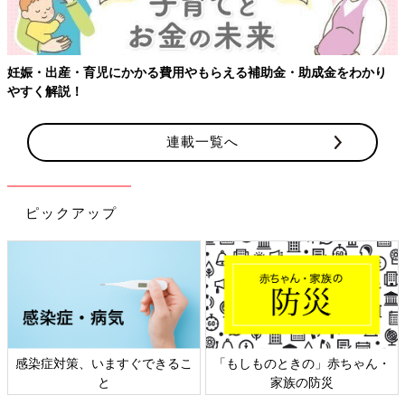
■河合：今の時代は、男女交際以外で満たされる手段がいくらで
もありますからね。
妊娠・出産・育児にかかる費用やもらえる補助金・助成金をわかり
■市山：SNSで何となく人とつながっている感覚が常にある、と
やすく解説！
いうのも大きいかもしれません。
連載一覧へ
■河合：私たちが生み出してきた便利なもの、お金になるもの
が、恋愛の代わりをしてくれる……。
■市山：寂しい話ですよね。
ピックアップ
――2022年の出生率は1.26で過去最低です（※2）。
■市山：これを改善するためには並大抵の施策ではうまくいきま
せん。人口を増やすためには、配偶者でなくてもパートナーを持
てる制度設計をし、子どもの福祉を守るために国や自治体、そし
て社会がどういう形でサポートしていくか、議論していく必要が
感染症対策、いますぐできるこ
「もしものときの」赤ちゃん・
あると思います。
と
家族の防災