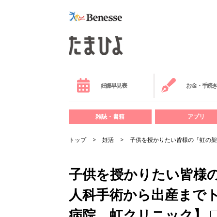
妊娠早見表
お金・手続
雑誌・書籍
アプリ
トップ
妊活
子供を授かりたい皆様の「虹の架
子供を授かりたい皆様
人科手術から出産まで
病院 虹クリニック】