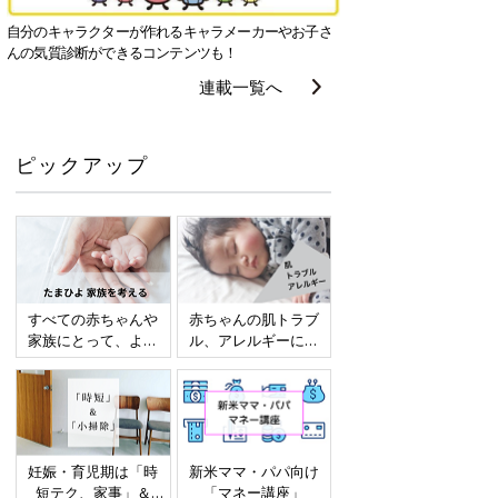
自分のキャラクターが作れるキャラメーカーやお子さ
んの気質診断ができるコンテンツも！
連載一覧へ
ピックアップ
すべての赤ちゃんや
赤ちゃんの肌トラブ
家族にとって、より
ル、アレルギーにつ
よい社会・環境とな
いて
ることをめざしてさ
まざまな課題を取材
し、発信していきま
す
妊娠・育児期は「時
新米ママ・パパ向け
短テク、家事」＆
「マネー講座」