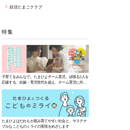
妊活たまごクラブ
特集
子育てをみんなで。たまひよチーム育児。頑張る2人を
応援する、妊娠・育児世代を超え、チーム育児に共感
する社会を目指していきます。
たまひよはだれもが産み育てやすい社会と、サステナ
ブルなこどものミライの実現をめざします