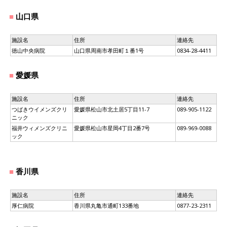
山口県
施設名
住所
連絡先
徳山中央病院
山口県周南市孝田町１番1号
0834-28-4411
愛媛県
施設名
住所
連絡先
つばきウイメンズクリ
愛媛県松山市北土居5丁目11-7
089-905-1122
ニック
福井ウィメンズクリニ
愛媛県松山市星岡4丁目2番7号
089-969-0088
ック
香川県
施設名
住所
連絡先
厚仁病院
香川県丸亀市通町133番地
0877-23-2311