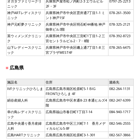
オガタファミリークリ
兵庫県芦屋市松ノ内町2-3 エウルビル
0797-25-2213
ニック
2F・3F
神戸ARTレディスクリ
兵庫県神戸市中央区雲井通7丁目1-1 ミ
078-261-3500
ニック
ント神戸15F
神戸元町夢クリニック
兵庫県神戸市中央区明石町44番地 神戸
078-325-2121
御幸ビル3階
英ウィメンズクリニッ
兵庫県神戸市中央区三宮町1丁目1-2 三
078-392-8723
ク
宮セントラルビル2・7・8階
山下レディースクリニ
兵庫県神戸市中央区磯上通7丁目1-8 三
078-265-6475
ック
宮プラザWEST4F
広島県
施設名
住所
連絡先
IVFクリニックひろしま
広島県広島市南区松原町5-1 BIG
082-264-1131
FRONTひろしま 4F
絹谷産婦人科
広島県広島市中区本通8-23 本通ヒルズ4
082-247-6399
階
幸の鳥レディスクリニ
広島県福山市春日町1丁目7-14
084-940-1717
ック
広島中央通り香月産婦
広島県広島市中区三川町7-1 香月メデ
082-546-2555
人科
ィカルビル5-8F
広島HARTクリニック
広島県広島市南区松原町3-1-301
082-567-3866