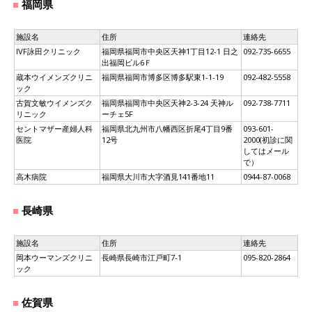
福岡県
施設名
住所
連絡先
IVF詠田クリニック
福岡県福岡市中央区天神1丁目12-1 日之
092-735-6655
出福岡ビル6Ｆ
蔵本ウイメンズクリニ
福岡県福岡市博多区博多駅東1-1-19
092-482-5558
ック
古賀文敏ウイメンズク
福岡県福岡市中央区天神2-3-24 天神ル
092-738-7711
リニック
ーチェ5F
セントマザー産婦人科
福岡県北九州市八幡西区折尾4丁目9番
093-601-
医院
12号
2000(初診に関
してはメール
で）
高木病院
福岡県大川市大字酒見141番地11
0944-87-0068
長崎県
施設名
住所
連絡先
岡本ウーマンズクリニ
長崎県長崎市江戸町7-1
095-820-2864
ック
佐賀県