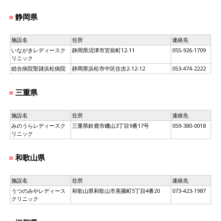
静岡県
施設名
住所
連絡先
いながきレディースク
静岡県沼津市宮前町12-11
055-926-1709
リニック
総合病院聖隷浜松病院
静岡県浜松市中区住吉2-12-12
053-474-2222
三重県
施設名
住所
連絡先
みのうらレディースク
三重県鈴鹿市磯山3丁目9番17号
059-380-0018
リニック
和歌山県
施設名
住所
連絡先
うつのみやレディース
和歌山県和歌山市美園町5丁目4番20
073-423-1987
クリニック