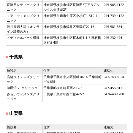
長津田レディースクリ
神奈川県横浜市緑区長津田5丁目3-7 ソ
045-985-1122
ニック
ルタス長津田2F
ノア・ウィメンズクリ
神奈川県川崎市中原区小杉町1-510-1
044-739-4122
ニック
浅川産婦人科（オンラ
神奈川県横浜市鶴見区豊岡町22-15
045-581-3541
イン診療のみ）
メディカルパーク横浜
神奈川県横浜市中区桜木町1-1-8 日石横
045-232-4741
浜ビル4階
千葉県
施設名
住所
連絡先
高橋ウイメンズクリニ
千葉県千葉市中央区新町18-14 千葉新町
043-243-8024
ック
ビル6階
津田沼IVFクリニック
千葉県船橋市前原西2-17-8
047-455-3111
みらいウィメンズクリ
千葉県千葉市印西市原4-2-2
0476-40-1200
ニック
山梨県
施設名
住所
連絡先