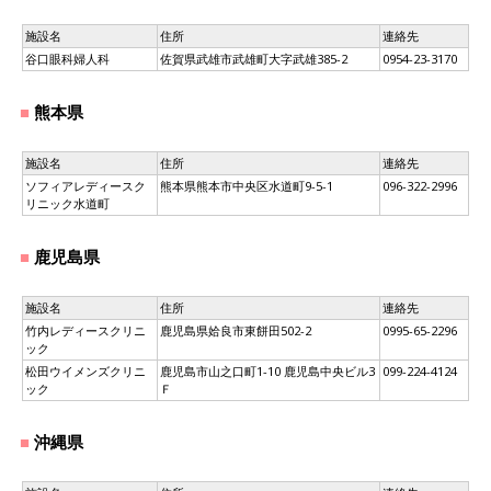
施設名
住所
連絡先
谷口眼科婦人科
佐賀県武雄市武雄町大字武雄385-2
0954-23-3170
熊本県
施設名
住所
連絡先
ソフィアレディースク
熊本県熊本市中央区水道町9-5-1
096-322-2996
リニック水道町
鹿児島県
施設名
住所
連絡先
竹内レディースクリニ
鹿児島県姶良市東餅田502-2
0995-65-2296
ック
松田ウイメンズクリニ
鹿児島市山之口町1-10 鹿児島中央ビル3
099-224-4124
ック
Ｆ
沖縄県