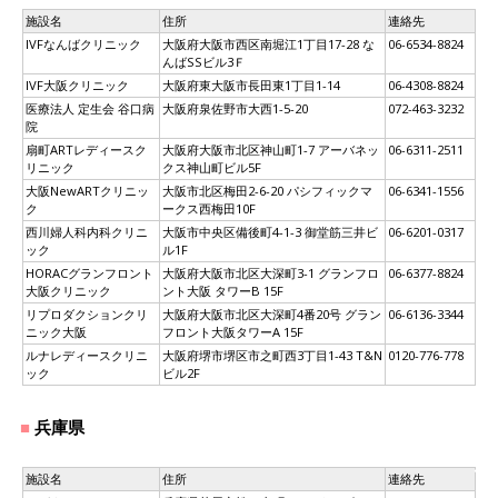
施設名
住所
連絡先
IVFなんばクリニック
大阪府大阪市西区南堀江1丁目17-28 な
06-6534-8824
んばSSビル3Ｆ
IVF大阪クリニック
大阪府東大阪市長田東1丁目1-14
06-4308-8824
医療法人 定生会 谷口病
大阪府泉佐野市大西1-5-20
072-463-3232
院
扇町ARTレディースク
大阪府大阪市北区神山町1-7 アーバネッ
06-6311-2511
リニック
クス神山町ビル5F
大阪NewARTクリニッ
大阪市北区梅田2-6-20 パシフィックマ
06-6341-1556
ク
ークス西梅田10F
西川婦人科内科クリニ
大阪市中央区備後町4-1-3 御堂筋三井ビ
06-6201-0317
ック
ル1F
HORACグランフロント
大阪府大阪市北区大深町3-1 グランフロ
06-6377-8824
大阪クリニック
ント大阪 タワーB 15F
リプロダクションクリ
大阪府大阪市北区大深町4番20号 グラン
06-6136-3344
ニック大阪
フロント大阪タワーA 15F
ルナレディースクリニ
大阪府堺市堺区市之町西3丁目1-43 T&N
0120-776-778
ック
ビル2F
兵庫県
施設名
住所
連絡先