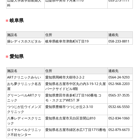
山梨大学医学部産婦人
山梨県中央市下河東1110
055-273-1111
科
岐阜県
施設名
住所
連絡先
操レディスホスピタル
岐阜県岐阜市津島町6丁目19
058-233-8811
愛知県
施設名
住所
連絡先
ARTクリニックみらい
愛知県岡崎市大樹寺2-2-2
0564-24-9293
おち夢クリニック名古
愛知県名古屋市中区丸の内3-19-12 久屋
052-968-2203
屋
パークサイドビル8階
グリーンベルARTクリ
愛知県豊田市喜多町2丁目160番地 コ
0565-37-3535
ニック
モ・スクエアWEST 3F
つつじが丘ウイメンズ
愛知県豊橋市つつじが丘2-3-10
0532-66-5550
クリニック
八事レディースクリニ
愛知県名古屋市天白区音聞山810
052-834-1060
ック
ロイヤルベルクリニッ
愛知県名古屋市緑区水広1丁目1715番地
052-879-6673
ク不妊センター