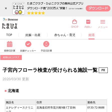
×
内祝い
SHOP
メニュー
TOP
妊娠・出産
赤ちゃん・育児
妊活
排卵日計算
妊娠チェッカー
予定日計算
妊活たまごクラブ
子宮内フローラ検査が受けられる施設一覧
2020/03/30
更新
北海道
施設名
住所
連絡先
エナレディースクリニ
北海道石狩市花川南9条1丁目86
0133-72-8688
ック