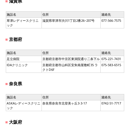
滋賀県
施設名
住所
連絡先
草津レディースクリニ
滋賀県草津市渋川1丁目2番26−207号
077-566-7575
ック
京都府
施設名
住所
連絡先
足立病院
京都府京都市中京区東洞院通り二条下ル
075-221-7431
IDAクリニック
京都府京都市山科区安朱南屋敷町35 ラ
075-583-6515
クトD6F
奈良県
施設名
住所
連絡先
ASKAレディースクリニ
奈良県奈良市北登美ヶ丘3-3-17
0742-51-7717
ック
大阪府