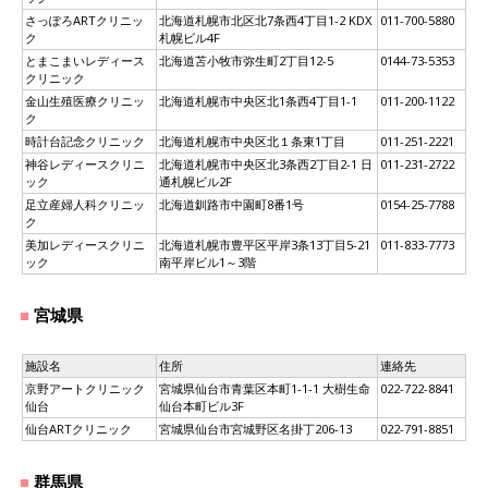
さっぽろARTクリニッ
北海道札幌市北区北7条西4丁目1-2 KDX
011-700-5880
ク
札幌ビル4F
とまこまいレディース
北海道苫小牧市弥生町2丁目12-5
0144-73-5353
クリニック
金山生殖医療クリニッ
北海道札幌市中央区北1条西4丁目1-1
011-200-1122
ク
時計台記念クリニック
北海道札幌市中央区北１条東1丁目
011-251-2221
神谷レディースクリニ
北海道札幌市中央区北3条西2丁目2-1 日
011-231-2722
ック
通札幌ビル2F
足立産婦人科クリニッ
北海道釧路市中園町8番1号
0154-25-7788
ク
美加レディースクリニ
北海道札幌市豊平区平岸3条13丁目5-21
011-833-7773
ック
南平岸ビル1～3階
宮城県
施設名
住所
連絡先
京野アートクリニック
宮城県仙台市青葉区本町1-1-1 大樹生命
022-722-8841
仙台
仙台本町ビル3F
仙台ARTクリニック
宮城県仙台市宮城野区名掛丁206-13
022-791-8851
群馬県