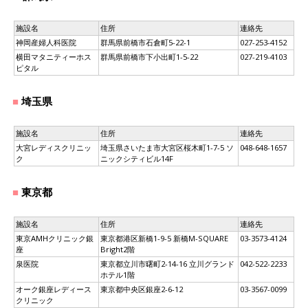
施設名
住所
連絡先
神岡産婦人科医院
群馬県前橋市石倉町5-22-1
027-253-4152
横田マタニティーホス
群馬県前橋市下小出町1-5-22
027-219-4103
ピタル
埼玉県
施設名
住所
連絡先
大宮レディスクリニッ
埼玉県さいたま市大宮区桜木町1-7-5 ソ
048-648-1657
ク
ニックシティビル14F
東京都
施設名
住所
連絡先
東京AMHクリニック銀
東京都港区新橋1-9-5 新橋M-SQUARE
03-3573-4124
座
Bright2階
泉医院
東京都立川市曙町2-14-16 立川グランド
042-522-2233
ホテル1階
オーク銀座レディース
東京都中央区銀座2-6-12
03-3567-0099
クリニック