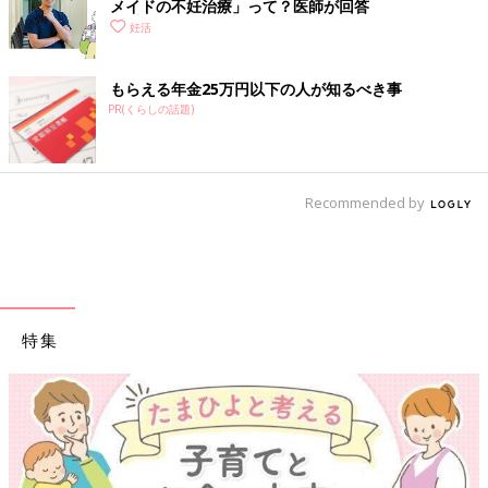
メイドの不妊治療」って？医師が回答
妊活
大学はストレートで卒業、希望の企業に就職、結婚もして、順調
もらえる年金25万円以下の人が知るべき事
だった私の人生。だから妊娠も望めばすぐにできると思っていま
PR(くらしの話題)
した。
でも予想に反して全然妊娠せず、悶々とした日々。
今思うと、なぜそういう思考に至ったのか自分でも不思議なので
Recommended by
すが、不妊治療を始める前の私は「これまで順調だったから、き
っと赤ちゃんはやって来る」と根拠もなく考えていました。
不妊治療は、痛みと未知への恐怖心がつきまといます。
「もし妊娠できなかったら、どうしよう」というモヤモヤした気
持ちと、「まだあせらなくてもいい」というサバサバした考えの
両方を抱え、次に踏み出せないまま30代を迎えたのです。
特集
[わぐり]
6年間の妊活を経て、2018年4月に第1子を出産。
たまひよONLINE連載
「モヤサバ妊活」
では、妊活・不妊治療を
していたときの体験と気持ちについて、全10回にわたり詳しくレ
ポートしている。