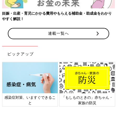
●わぐりさんのマンガ紹介
「モヤサバ妊活」
：2年の不妊治療を経て子どもを授かるまで
妊娠・出産・育児にかかる費用やもらえる補助金・助成金をわかり
「妊婦のハッケン」
：妊娠中に発見して面白いなーと思ったこと
やすく解説！
を紹介
「ハハになった日」
：自分の出産・産後体験をベースに、出産前
の自分に伝えたいことを紹介
連載一覧へ
「ハハのさけび」
：育児をする中での気持ちの変化や、母親にな
って変わった世の中の見方を紹介
関連：吉田明世さん 妊活インタビュー 多嚢胞性卵巣症候群を乗
ピックアップ
り越えて
イラスト／わぐり
構成・取材・文／津島千佳
※記事内容、日付、監修者の肩書、年齢などは掲載当時のもので
す。
感染症対策、いますぐできるこ
「もしものときの」赤ちゃん・
▼『妊活たまごクラブ 不妊治療クリニック受診ガイド2019-
と
家族の防災
2020』は、妊活から一歩踏み出して、不妊治療を考え始めたら
手に取ってほしい1冊。