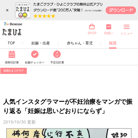
×
内祝い
SHOP
メニュー
TOP
妊娠・出産
赤ちゃん・育児
妊活
排卵日計算
妊娠チェッカー
予定日計算
妊活たまごクラブ
人気インスタグラマーが不妊治療をマンガで振
り返る「妊娠は思いどおりにならず」
2019/10/30
更新