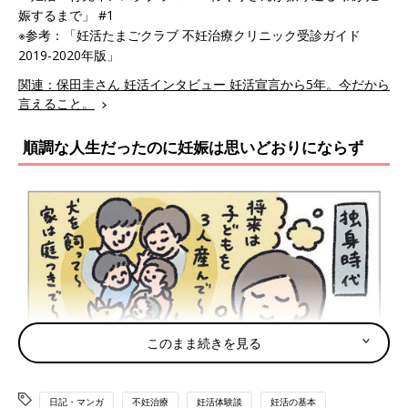
娠するまで」 #1
※参考：「妊活たまごクラブ 不妊治療クリニック受診ガイド
2019-2020年版」
関連：保田圭さん 妊活インタビュー 妊活宣言から5年。今だから
言えること。
順調な人生だったのに妊娠は思いどおりにならず
このまま続きを見る
日記・マンガ
不妊治療
妊活体験談
妊活の基本