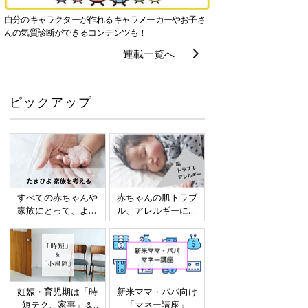
自分のキャラクターが作れるキャラメーカーやお子さ
んの気質診断ができるコンテンツも！
連載一覧へ
ピックアップ
すべての赤ちゃんや
赤ちゃんの肌トラブ
家族にとって、より
ル、アレルギーにつ
よい社会・環境とな
いて
ることをめざしてさ
まざまな課題を取材
し、発信していきま
す
妊娠・育児期は「時
新米ママ・パパ向け
短テク、家事」＆
「マネー講座」