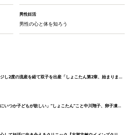
男性妊活
男性の心と体を知ろう
ジし2度の流産を経て双子を出産「しょこたん第2章、始まりま
にいつか子どもが欲しい」“しょこたん”こと中川翔子、卵子凍結
安心して妊活に向き合えるクリニック【古賀文敏ウイメンズクリニ