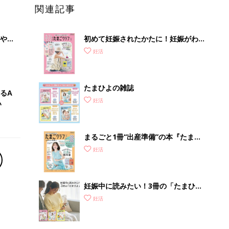
関連記事
やす
初めて妊娠されたかたに！妊娠がわか
っ
ったら最初に読む本『初めてのたまご
妊活
クラブ 夏号』
たまひよの雑誌
るA
妊活
い
まるごと1冊“出産準備”の本『たまご
クラブ 夏号』〈スペシャル大特集〉
妊活
夫婦で予習する 出産の教科書
妊娠中に読みたい！3冊の「たまひ
よ」
妊活