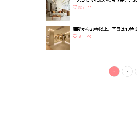
ック】
妊活
開院から20年以上。平日は19
レディースクリニック
妊活
<
4