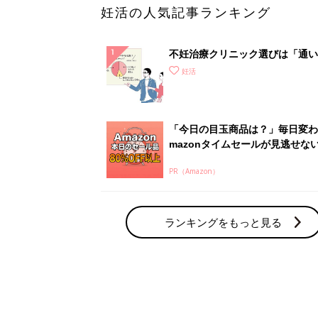
妊活の人気記事ランキング
不妊治療クリニック選びは「通い
さ」が大切！選び方、重要3カ条
妊活
て？
「今日の目玉商品は？」毎日変わ
mazonタイムセールが見逃せな
PR（Amazon）
ランキングをもっと見る