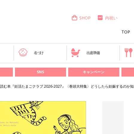
SHOP
内祝い
TOP
き
名づけ
出産準備
SNS
キャンペーン
む本『妊活たまごクラブ 2026-2027』〈巻頭大特集〉どうしたら妊娠するのか知