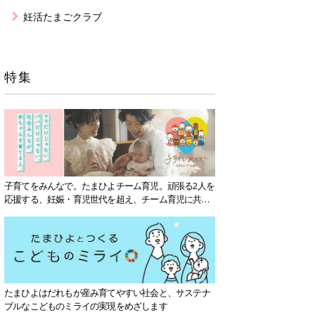
妊活たまごクラブ
特集
子育てをみんなで。たまひよチーム育児。頑張る2人を
応援する、妊娠・育児世代を超え、チーム育児に共感
する社会を目指していきます。
たまひよはだれもが産み育てやすい社会と、サステナ
ブルなこどものミライの実現をめざします