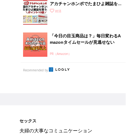
アカチャンホンポでたまひよ雑誌を買
うとポイント10倍【期間限定】
妊活
「今日の目玉商品は？」毎日変わるA
mazonタイムセールが見逃せない
PR（Amazon）
Recommended by
セックス
夫婦の大事なコミュニケーション