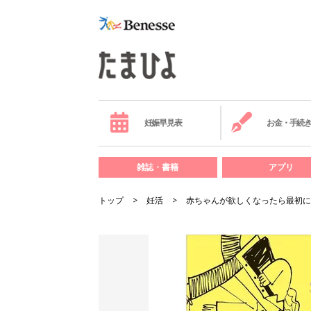
妊娠早見表
お金・手続
雑誌・書籍
アプリ
トップ
妊活
赤ちゃんが欲しくなったら最初に読