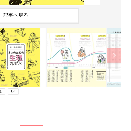
記事へ戻る
よ
loff