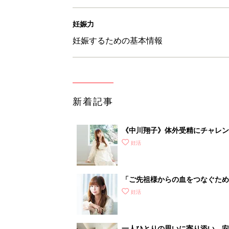
妊娠力
妊娠するための基本情報
新着記事
《中川翔子》体外受精にチャレン
した！」
妊活
「ご先祖様からの血をつなぐため
から2年後に不妊治療をスタート
妊活
一人ひとりの思いに寄り添い、