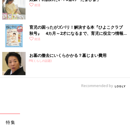
妊活
育児の困ったがズバリ！解決する本『ひよこクラブ
秋号』 4カ月～2才になるまで、育児に役立つ情報が
いっぱい！
妊活
お墓の撤去にいくらかかる？墓じまい費用
PR(くらしの話題)
Recommended by
特集