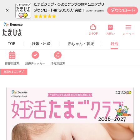
×
内祝い
SHOP
メニュー
TOP
妊娠・出産
赤ちゃん・育児
妊活
排卵日計算
妊娠チェッカー
予定日計算
妊活たまごクラブ