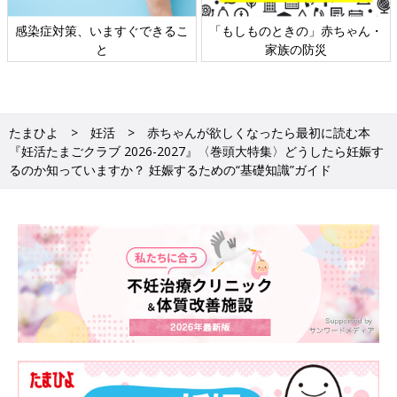
」赤ちゃん・
日本外来小児科学会リーフレッ
六星占術 細木かおり
災
ト検討会
相談
たまひよ
妊活
赤ちゃんが欲しくなったら最初に読む本
『妊活たまごクラブ 2026-2027』〈巻頭大特集〉どうしたら妊娠す
るのか知っていますか？ 妊娠するための“基礎知識”ガイド