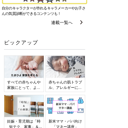
自分のキャラクターが作れるキャラメーカーやお子さ
んの気質診断ができるコンテンツも！
連載一覧へ
ピックアップ
すべての赤ちゃんや
赤ちゃんの肌トラブ
家族にとって、より
ル、アレルギーにつ
よい社会・環境とな
いて
ることをめざしてさ
まざまな課題を取材
し、発信していきま
す
妊娠・育児期は「時
新米ママ・パパ向け
短テク、家事」＆
「マネー講座」