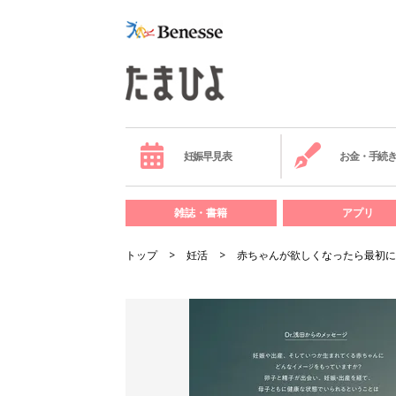
妊娠早見表
お金・手続
雑誌・書籍
アプリ
トップ
妊活
赤ちゃんが欲しくなったら最初に読