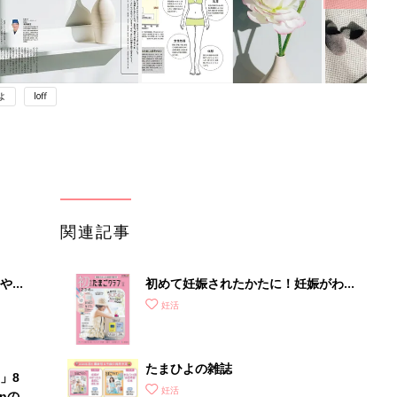
よ
loff
関連記事
やす
初めて妊娠されたかたに！妊娠がわか
っ
ったら最初に読む本『初めてのたまご
妊活
クラブ 夏号』
たまひよの雑誌
」8
妊活
nの