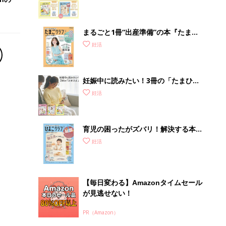
まるごと1冊“出産準備”の本『たまご
クラブ 夏号』〈スペシャル大特集〉
妊活
夫婦で予習する 出産の教科書
妊娠中に読みたい！3冊の「たまひ
よ」
妊活
育児の困ったがズバリ！解決する本
『ひよこクラブ 秋号』 4カ月～2才
妊活
になるまで、育児に役立つ情報がいっ
ぱい！
【毎日変わる】Amazonタイムセール
が見逃せない！
PR（Amazon）