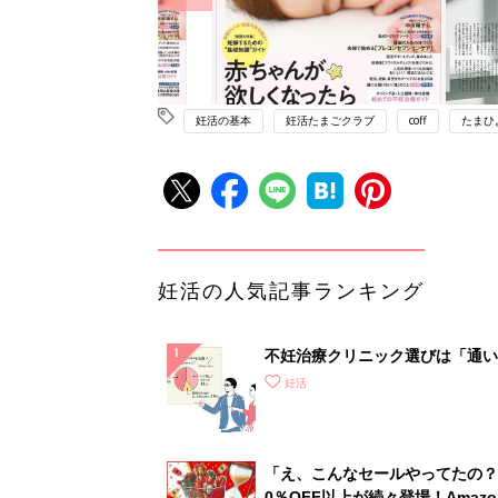
妊活の基本
妊活たまごクラブ
coff
たまひ
妊活の人気記事ランキング
不妊治療クリニック選びは「通い
さ」が大切！選び方、重要3カ条
妊活
て？
「え、こんなセールやってたの？
0％OFF以上が続々登場！Amazo