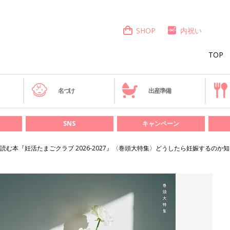
SHOP
内祝い
TOP
き
名づけ
出産準備
SNS
キャンペーン
む本『妊活たまごクラブ 2026-2027』〈巻頭大特集〉どうしたら妊娠するのか知