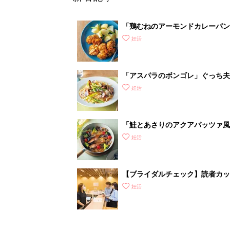
「鶏むねのアーモンドカレーパン
妊活
「アスパラのボンゴレ」ぐっち夫
妊活
「鮭とあさりのアクアパッツァ風
妊活
【ブライダルチェック】読者カ
がわかるの？
妊活