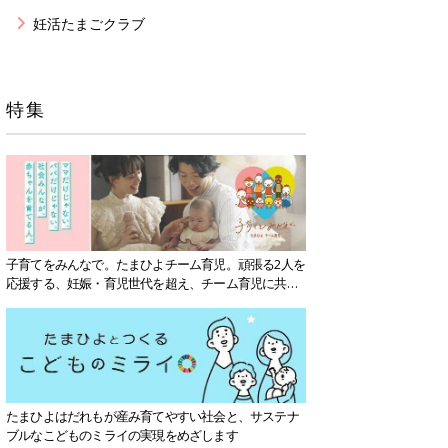
妊活たまごクラブ
特集
子育てをみんなで。たまひよチーム育児。頑張る2人を
応援する、妊娠・育児世代を超え、チーム育児に共感
する社会を目指していきます。
たまひよはだれもが産み育てやすい社会と、サステナ
ブルなこどものミライの実現をめざします