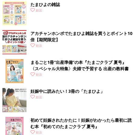
たまひよの雑誌
妊活
アカチャンホンポでたまひよ雑誌を買うとポイント10
倍【期間限定】
妊活
まるごと1冊“出産準備”の本『たまごクラブ 夏号』
〈スペシャル大特集〉夫婦で予習する 出産の教科書
妊活
妊娠中に読みたい！3冊の「たまひよ」
妊活
初めて妊娠されたかたに！妊娠がわかったら最初に読
む本『初めてのたまごクラブ 夏号』
妊活