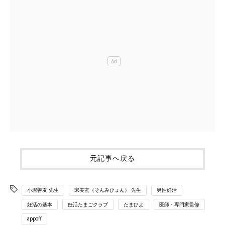
元記事へ戻る
小堀善友 先生
宋美玄（そんみひょん） 先生
男性妊活
妊活の基本
妊活たまごクラブ
たまひよ
医師・専門家監修
appoff