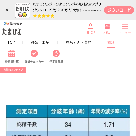
×
内祝い
SHOP
メニュー
TOP
妊娠・出産
赤ちゃん・育児
妊活
排卵日計算
妊娠チェッカー
予定日計算
妊活たまごクラブ