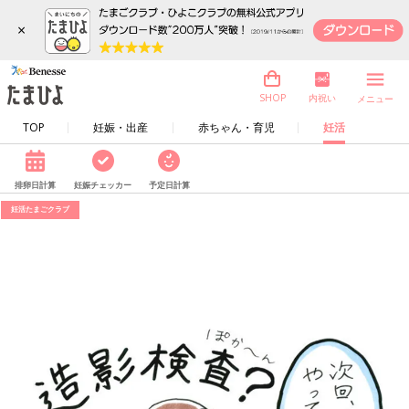
×
内祝い
SHOP
メニュー
TOP
妊娠・出産
赤ちゃん・育児
妊活
排卵日計算
妊娠チェッカー
予定日計算
妊活たまごクラブ