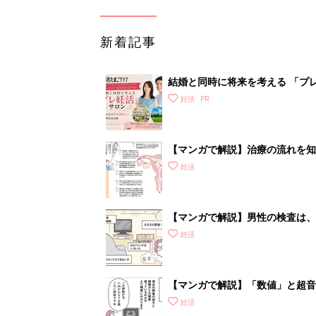
新着記事
結婚と同時に将来を考える 「プレ
妊活
【マンガで解説】治療の流れを知
いて］
妊活
【マンガで解説】男性の検査は、
STEP1［男性が受ける検査編］
妊活
【マンガで解説】「数値」と超音
STEP1［女性が受ける検査編］
妊活