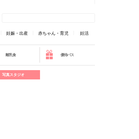
妊娠・出産
赤ちゃん・育児
妊活
離乳食
優待パス
写真スタジオ