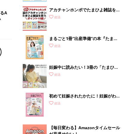
アカチャンホンポでたまひよ雑誌を買
るA
うとポイント10倍【期間限定】
妊活
い
まるごと1冊“出産準備”の本『たまご
クラブ 夏号』〈スペシャル大特集〉
妊活
夫婦で予習する 出産の教科書
妊娠中に読みたい！3冊の「たまひ
よ」
妊活
初めて妊娠されたかたに！妊娠がわか
ったら最初に読む本『初めてのたまご
妊活
クラブ 夏号』
【毎日変わる】Amazonタイムセール
が見逃せない！