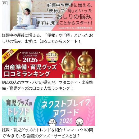
妊娠中や産後に増える、「便秘」や「痔」といったお
しりの悩み。まずは、知ることからスタート！
約2000人のママ・パパが選んだ、マタニティ・出産準
備・育児グッズの口コミ人気ランキング！
妊娠・育児グッズのトレンドを紹介！ママ・パパの間
で“今きている”話題のグッズ・サービスとは？