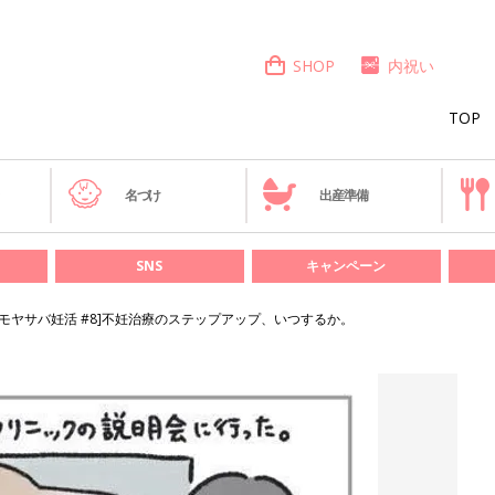
SHOP
内祝い
TOP
き
名づけ
出産準備
SNS
キャンペーン
[モヤサバ妊活 #8]不妊治療のステップアップ、いつするか。