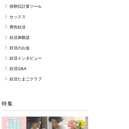
排卵日計算ツール
セックス
男性妊活
妊活体験談
妊活のお金
妊活インタビュー
妊活Q&A
妊活たまごクラブ
特集