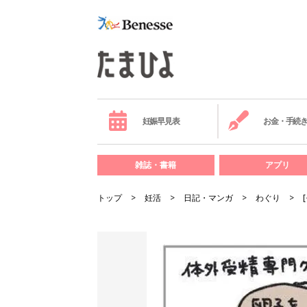
妊娠早見表
お金・手続
雑誌・書籍
アプリ
トップ
妊活
日記・マンガ
わぐり