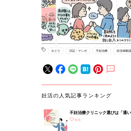
わぐり
日記・マンガ
不妊治療
妊活体験
妊活の人気記事ランキング
不妊治療クリニック選びは「通い
さ」が大切！選び方、重要3カ条
妊活
て？