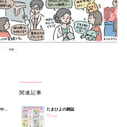
談
app
関連記事
やす
たまひよの雑誌
っ
妊活