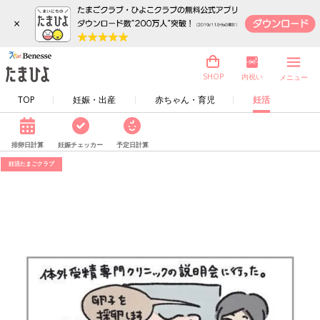
×
内祝い
SHOP
メニュー
TOP
妊娠・出産
赤ちゃん・育児
妊活
排卵日計算
妊娠チェッカー
予定日計算
妊活たまごクラブ