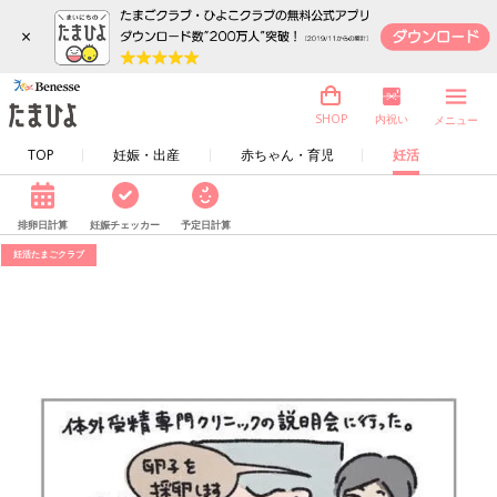
×
内祝い
SHOP
メニュー
TOP
妊娠・出産
赤ちゃん・育児
妊活
排卵日計算
妊娠チェッカー
予定日計算
妊活たまごクラブ