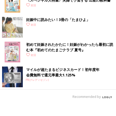
〈スペシャル大特集〉夫婦で予習する 出産の教科書
妊活
妊娠中に読みたい！3冊の「たまひよ」
妊活
初めて妊娠されたかたに！妊娠がわかったら最初に読
む本『初めてのたまごクラブ 夏号』
妊活
マイルが超たまるビジネスカード！初年度年
会費無料で還元率最大1.125%
PR(クレディセゾン)
Recommended by