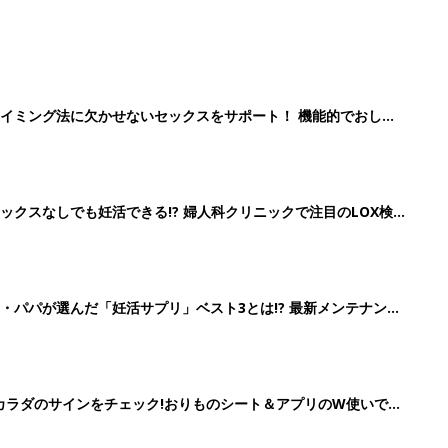
イミング法に欠かせないセックスをサポート！ 機能的でおしゃ
クスなしでも妊活できる!? 婦人科クリニックで注目のLOX検
続々
・パパが選んだ「妊活サプリ」ベスト3とは!? 最新メンテナンス
の”カラダのサインをチェック!おりものシート＆アプリのW使いでス