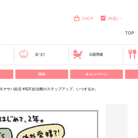
SHOP
内祝い
TOP
き
名づけ
出産準備
SNS
キャンペーン
[モヤサバ妊活 #8]不妊治療のステップアップ、いつするか。