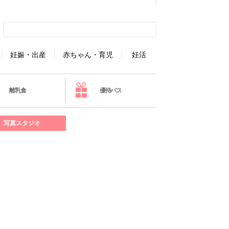
妊娠・出産
赤ちゃん・育児
妊活
離乳食
優待パス
写真スタジオ