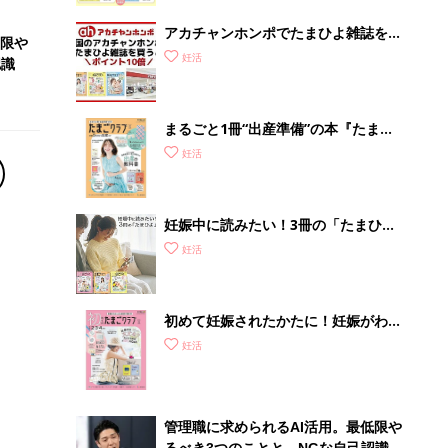
アカチャンホンポでたまひよ雑誌を買
低限や
うとポイント10倍【期間限定】
妊活
認識
まるごと1冊“出産準備”の本『たまご
クラブ 夏号』〈スペシャル大特集〉
妊活
夫婦で予習する 出産の教科書
妊娠中に読みたい！3冊の「たまひ
よ」
妊活
初めて妊娠されたかたに！妊娠がわか
ったら最初に読む本『初めてのたまご
妊活
クラブ 夏号』
管理職に求められるAI活用。最低限や
るべき3つのことと、NGな自己認識