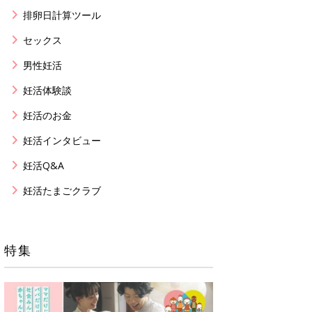
排卵日計算ツール
セックス
男性妊活
妊活体験談
妊活のお金
妊活インタビュー
妊活Q&A
妊活たまごクラブ
特集