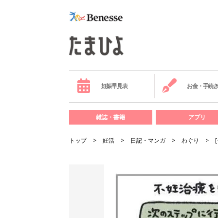
妊娠早見表
お金・手続
雑誌・書籍
アプリ
トップ
妊活
日記・マンガ
わぐり