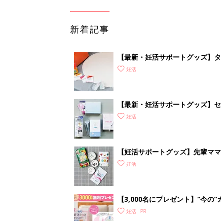
新着記事
【最新・妊活サポートグッズ】タ
れな“ラブグッズ”を紹介
妊活
【最新・妊活サポートグッズ】セッ
査が自宅でできる!? 驚きグッズ
妊活
【妊活サポートグッズ】先輩ママ
グッズも
妊活
【3,000名にプレゼント】“今
ムーズに予測
妊活