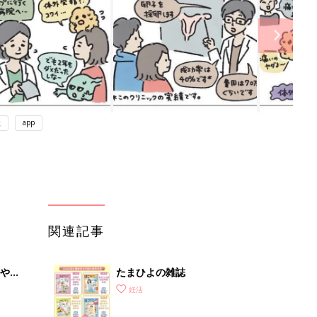
談
app
関連記事
やす
たまひよの雑誌
っ
妊活