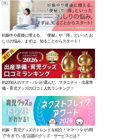
妊娠中や産後に増える、「便秘」や「痔」といったお
しりの悩み。まずは、知ることからスタート！
約2000人のママ・パパが選んだ、マタニティ・出産準
備・育児グッズの口コミ人気ランキング！
妊娠・育児グッズのトレンドを紹介！ママ・パパの間
で“今きている”話題のグッズ・サービスとは？