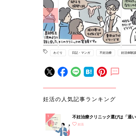
わぐり
日記・マンガ
不妊治療
妊活体験
妊活の人気記事ランキング
不妊治療クリニック選びは「通い
さ」が大切！選び方、重要3カ条
妊活
て？