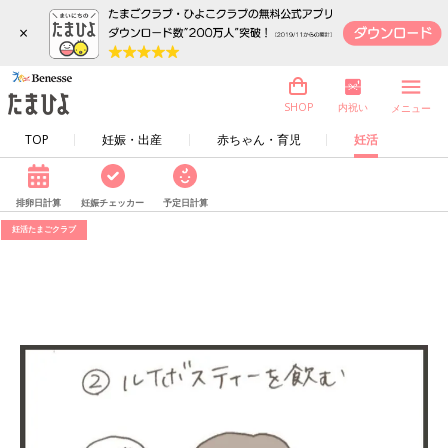
×
内祝い
SHOP
メニュー
TOP
妊娠・出産
赤ちゃん・育児
妊活
排卵日計算
妊娠チェッカー
予定日計算
妊活たまごクラブ