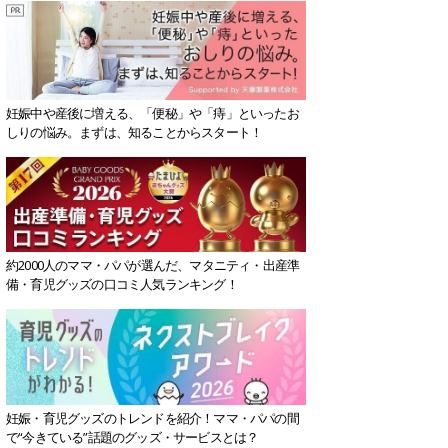
妊娠中や産後に増える、「便秘」や「痔」といったお
しりの悩み。まずは、知ることからスタート！
約2000人のママ・パパが選んだ、マタニティ・出産準
備・育児グッズの口コミ人気ランキング！
妊娠・育児グッズのトレンドを紹介！ママ・パパの間
で“今きている”話題のグッズ・サービスとは？