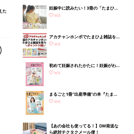
妊娠中に読みたい！3冊の「たまひ
えた
よ」
妊活
アカチャンホンポでたまひよ雑誌を買
うとポイント10倍【期間限定】
妊活
初めて妊娠されたかたに！妊娠がわか
ったら最初に読む本『初めてのたまご
妊活
クラブ 夏号』
まるごと1冊“出産準備”の本『たまご
クラブ 夏号』〈スペシャル大特集〉
妊活
夫婦で予習する 出産の教科書
【あの会社も使ってる！】DM発送な
ら絶対チクタクメール便！