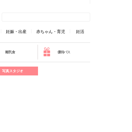
妊娠・出産
赤ちゃん・育児
妊活
離乳食
優待パス
写真スタジオ