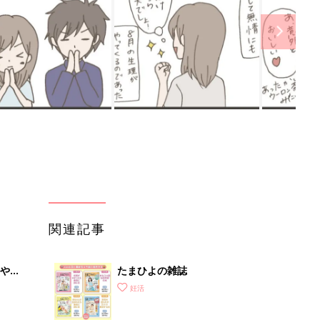
関連記事
やす
たまひよの雑誌
っ
妊活