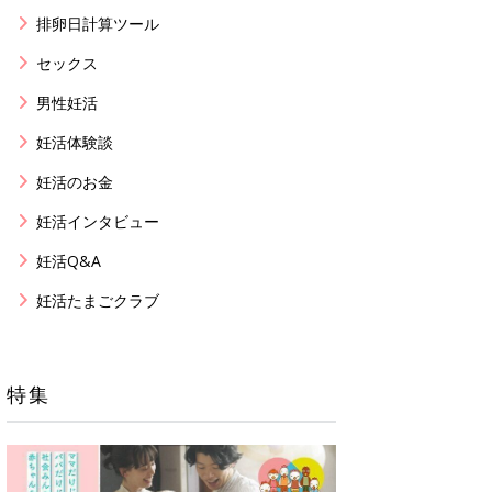
排卵日計算ツール
セックス
男性妊活
妊活体験談
妊活のお金
妊活インタビュー
妊活Q&A
妊活たまごクラブ
特集