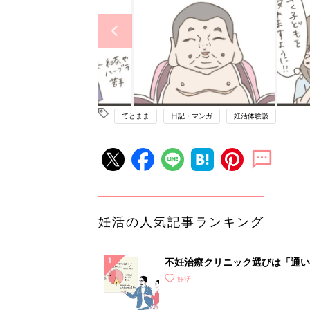
てとまま
日記・マンガ
妊活体験談
妊活の人気記事ランキング
不妊治療クリニック選びは「通い
さ」が大切！選び方、重要3カ条
妊活
て？