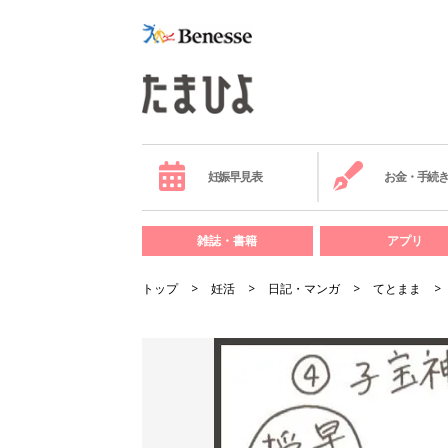
妊娠早見表
お金・手続
雑誌・書籍
アプリ
トップ
妊活
日記・マンガ
てとまま