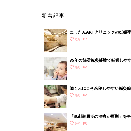
新着記事
にしたんARTクリニックの妊娠
ク】
妊活
35年の妊活鍼灸経験で妊娠しや
美鍼灸院】
妊活
働く人にこそ来院しやすい鍼灸療
妊活
「低刺激周期の治療が原則」をモ
妊活