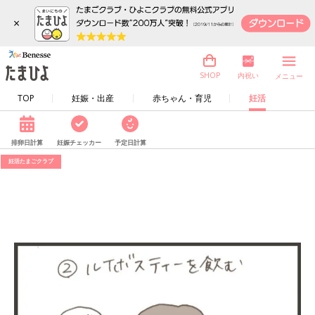
×
内祝い
SHOP
メニュー
TOP
妊娠・出産
赤ちゃん・育児
妊活
排卵日計算
妊娠チェッカー
予定日計算
妊活たまごクラブ