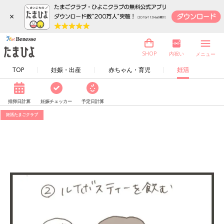
×
内祝い
SHOP
メニュー
TOP
妊娠・出産
赤ちゃん・育児
妊活
排卵日計算
妊娠チェッカー
予定日計算
妊活たまごクラブ