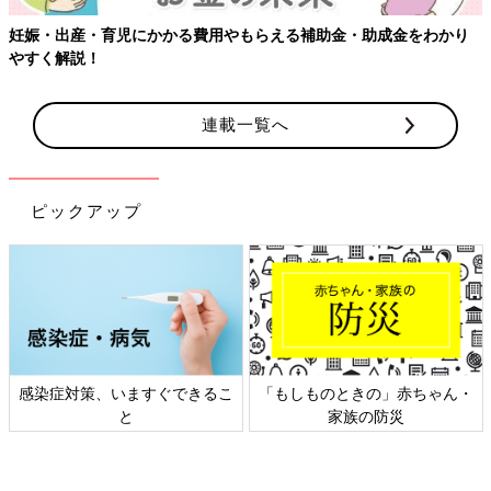
児にかかる費用やもらえる補助金・助成金をわかり
【ワクチン接種
連載一覧へ
ピックアップ
、いますぐできるこ
「もしものときの」赤ちゃん・
日本外来小児
と
家族の防災
ト