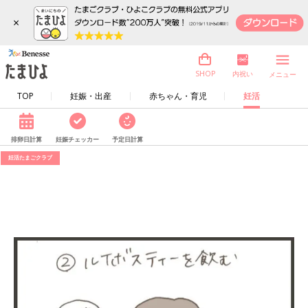
×
内祝い
SHOP
メニュー
TOP
妊娠・出産
赤ちゃん・育児
妊活
排卵日計算
妊娠チェッカー
予定日計算
妊活たまごクラブ