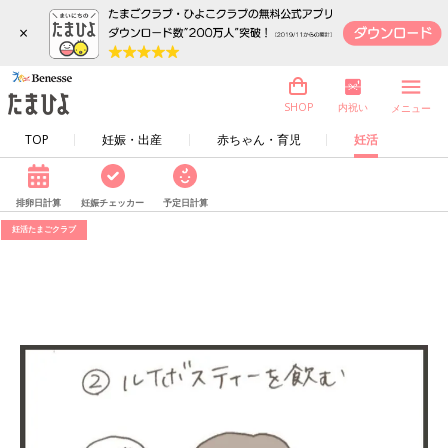
×
内祝い
SHOP
メニュー
TOP
妊娠・出産
赤ちゃん・育児
妊活
排卵日計算
妊娠チェッカー
予定日計算
妊活たまごクラブ