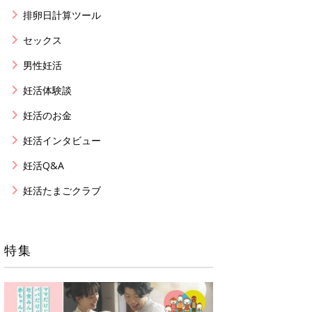
排卵日計算ツール
セックス
男性妊活
妊活体験談
妊活のお金
妊活インタビュー
妊活Q&A
妊活たまごクラブ
特集