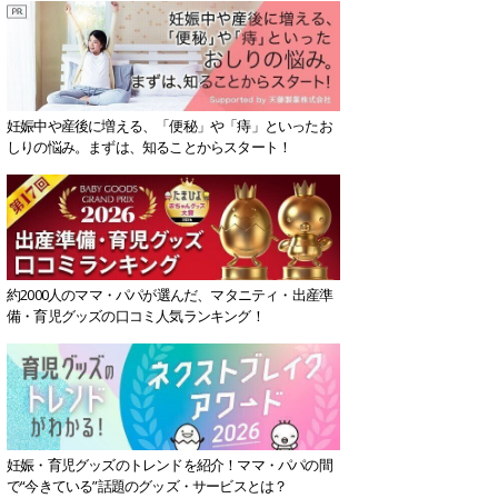
妊娠中や産後に増える、「便秘」や「痔」といったお
しりの悩み。まずは、知ることからスタート！
約2000人のママ・パパが選んだ、マタニティ・出産準
備・育児グッズの口コミ人気ランキング！
妊娠・育児グッズのトレンドを紹介！ママ・パパの間
で“今きている”話題のグッズ・サービスとは？