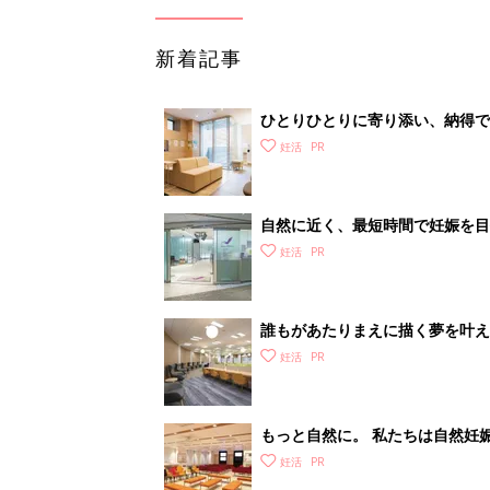
新着記事
ひとりひとりに寄り添い、納得
ールレディースクリニック】
妊活
自然に近く、最短時間で妊娠を
っています【Shinjuku ART Clin
妊活
誰もがあたりまえに描く夢を叶え
レディース品川クリニック】
妊活
もっと自然に。 私たちは自然妊
リニック】
妊活