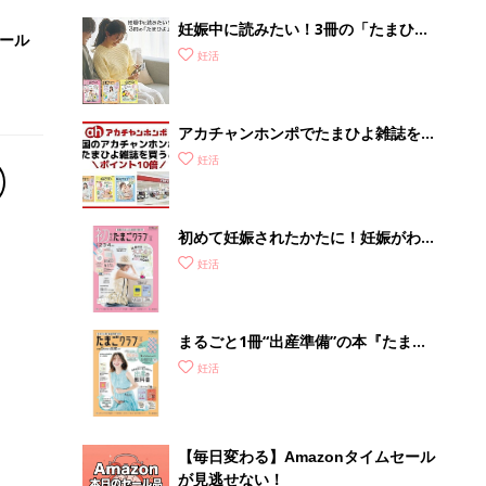
妊娠中に読みたい！3冊の「たまひ
セール
よ」
妊活
アカチャンホンポでたまひよ雑誌を買
うとポイント10倍【期間限定】
妊活
初めて妊娠されたかたに！妊娠がわか
ったら最初に読む本『初めてのたまご
妊活
クラブ 夏号』
まるごと1冊“出産準備”の本『たまご
クラブ 夏号』〈スペシャル大特集〉
妊活
夫婦で予習する 出産の教科書
【毎日変わる】Amazonタイムセール
が見逃せない！