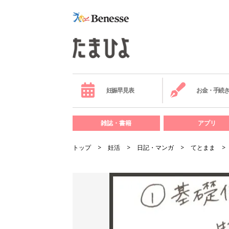
妊娠早見表
お金・手続
雑誌・書籍
アプリ
トップ
妊活
日記・マンガ
てとまま