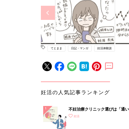
てとまま
日記・マンガ
妊活体験談
妊活の人気記事ランキング
不妊治療クリニック選びは「通い
さ」が大切！選び方、重要3カ条
妊活
て？