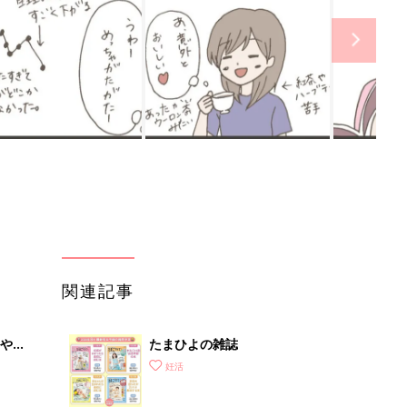
関連記事
やす
たまひよの雑誌
っ
妊活