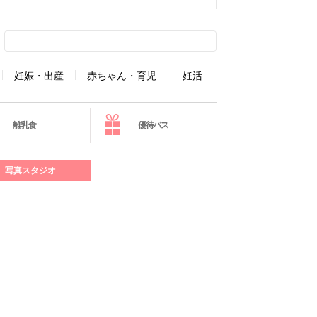
妊娠・出産
赤ちゃん・育児
妊活
離乳食
優待パス
写真スタジオ