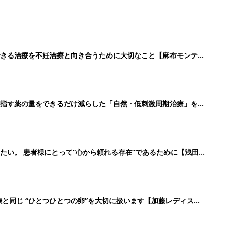
できる治療を不妊治療と向き合うために大切なこと【麻布モンテア
目指す薬の量をできるだけ減らした「自然・低刺激周期治療」を行
ic】
たい。 患者様にとって“心から頼れる存在”であるために【浅田
娠と同じ “ひとつひとつの卵”を大切に扱います【加藤レディスク