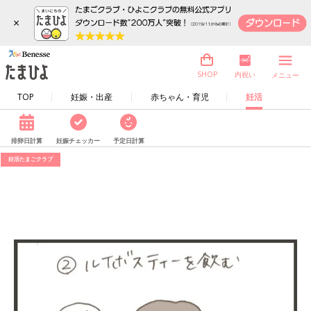
×
内祝い
SHOP
メニュー
TOP
妊娠・出産
赤ちゃん・育児
妊活
排卵日計算
妊娠チェッカー
予定日計算
妊活たまごクラブ