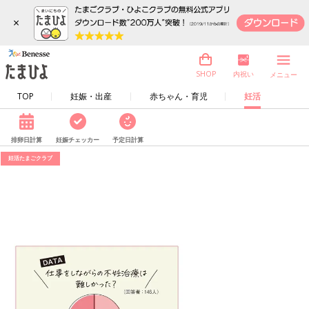
×
内祝い
SHOP
メニュー
TOP
妊娠・出産
赤ちゃん・育児
妊活
排卵日計算
妊娠チェッカー
予定日計算
妊活たまごクラブ