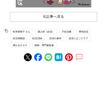
元記事へ戻る
松本亜樹子 さん
婦人科（妊活）
不妊治療
男性妊活
妊活体験談
妊活Q&A
妊活の基本
妊活たまごクラブ
授かるチカラ
医師・専門家監修