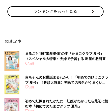
ランキングをもっと見る
関連記事
まるごと1冊“出産準備”の本『たまごクラブ 夏号』
〈スペシャル大特集〉夫婦で予習する 出産の教科書
妊活
赤ちゃんのお世話まるわかり！『初めてのひよこクラ
ブ 夏号』〈巻頭大特集〉初めての授乳がうまくい
く！ おっぱい・ミルクの基本と夏のトラブル 解決テ
妊活
ク
初めて妊娠されたかたに！妊娠がわかったら最初に読
む本『初めてのたまごクラブ 夏号』