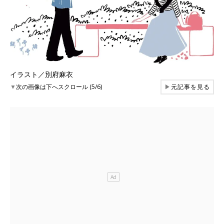
イラスト／別府麻衣
▼
次の画像は下へスクロール (5/6)
▶
元記事を見る