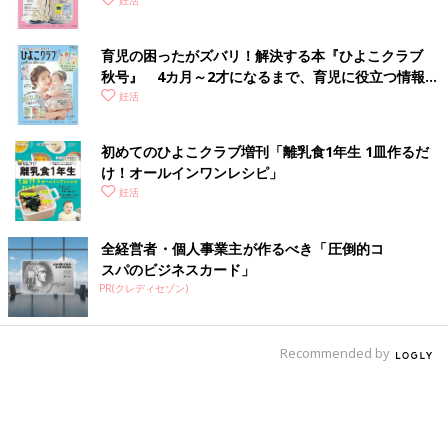
妊活
育児の困ったがズバリ！解決する本『ひよこクラブ
秋号』 4カ月～2才になるまで、育児に役立つ情報が
いっぱい！
妊活
初めてのひよこクラブ増刊「離乳食1年生 1皿作るだ
け！オールインワン​レシピ」
妊活
全経営者・個人事業主が作るべき「圧倒的コ
スパのビジネスカード」
PR(クレディセゾン)
Recommended by