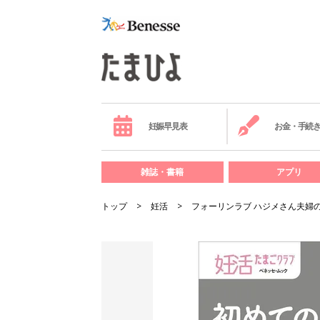
妊娠早見表
お金・手続
雑誌・書籍
アプリ
トップ
妊活
フォーリンラブ ハジメさん夫婦