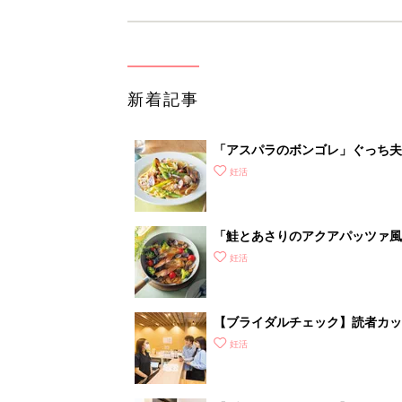
【ブライダルチェック】読者カ
がわかるの？
妊活
【ブライダルチェック】結婚した
タートしよう
妊活
1
2