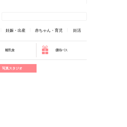
妊娠・出産
赤ちゃん・育児
妊活
離乳食
優待パス
写真スタジオ