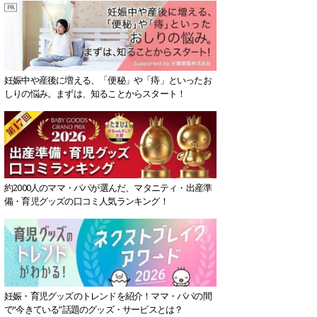
妊娠中や産後に増える、「便秘」や「痔」といったお
しりの悩み。まずは、知ることからスタート！
約2000人のママ・パパが選んだ、マタニティ・出産準
備・育児グッズの口コミ人気ランキング！
妊娠・育児グッズのトレンドを紹介！ママ・パパの間
で“今きている”話題のグッズ・サービスとは？