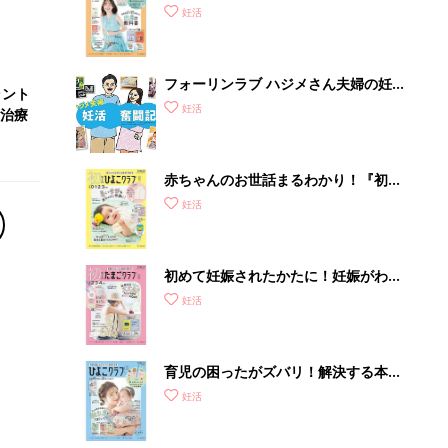
育児の困ったがズバリ！解決する本
『ひよこクラブ 夏号』 4カ月～2才
妊活
になるまで、育児に役立つ情報がいっ
ぱい！
＜約1分＞アンケート回答者へ歯科医
師が監修したガイドブックをプレゼン
ト。65歳以...
PR（あんしんインプラント）
Recommended by
セックス