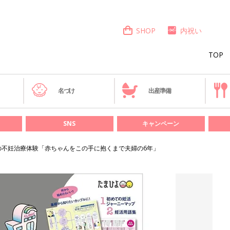
SHOP
内祝い
TOP
き
名づけ
出産準備
SNS
キャンペーン
の不妊治療体験「赤ちゃんをこの手に抱くまで夫婦の6年」