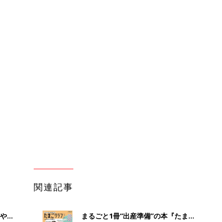
関連記事
やす
まるごと1冊“出産準備”の本『たまご
っ
クラブ 夏号』〈スペシャル大特集〉
妊活
夫婦で予習する 出産の教科書
フォーリンラブ ハジメさん夫婦の妊
ラント
活奮闘記「泣いた…笑った！妊活面白
妊活
治療
エピソード」
赤ちゃんのお世話まるわかり！『初め
てのひよこクラブ 夏号』〈巻頭大特
妊活
集〉初めての授乳がうまくいく！ お
っぱい・ミルクの基本と夏のトラブル
解決テク
初めて妊娠されたかたに！妊娠がわか
ったら最初に読む本『初めてのたまご
妊活
クラブ 夏号』