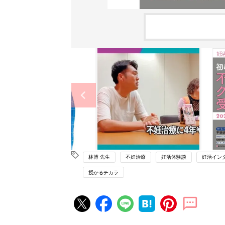
林博 先生
不妊治療
妊活体験談
妊活イン
授かるチカラ