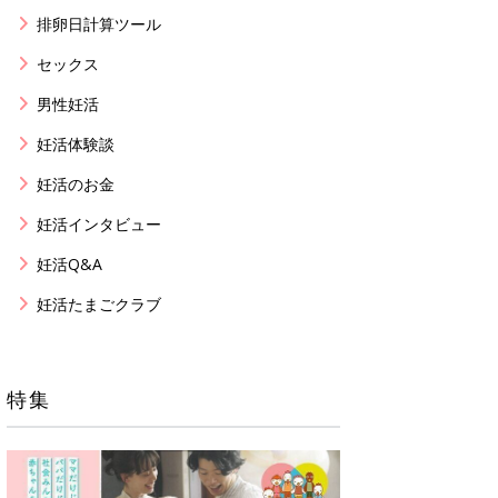
排卵日計算ツール
セックス
男性妊活
妊活体験談
妊活のお金
妊活インタビュー
妊活Q&A
妊活たまごクラブ
特集