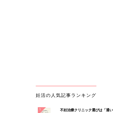
妊活の人気記事ランキング
不妊治療クリニック選びは「通い
さ」が大切！選び方、重要3カ条
妊活
て？
65歳以上の方は要確認「インプ
は保険適用か？」あなたに沿った
法や費用を...
PR（あんしんインプラント）
ランキングをもっと見る