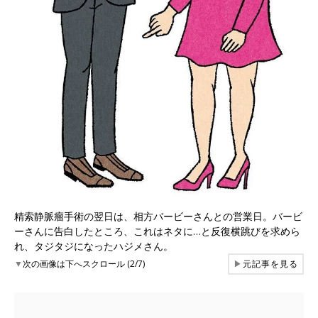
精索静脈瘤手術の翌日は、相方バービーさんとの営業日。バービ
ーさんに告白したところ、これはネタに…と反復横跳びを求めら
れ、タジタジになったハジメさん。
▼
次の画像は下へスクロール (2/7)
▶
元記事を見る