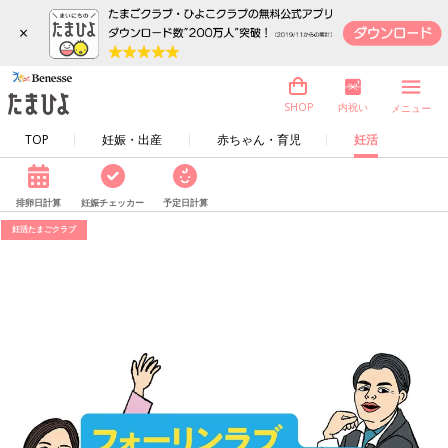
×
内祝い
SHOP
メニュー
TOP
妊娠・出産
赤ちゃん・育児
妊活
排卵日計算
妊娠チェッカー
予定日計算
妊活たまごクラブ