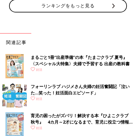
ランキングをもっと見る
関連記事
まるごと1冊“出産準備”の本『たまごクラブ 夏号』
〈スペシャル大特集〉夫婦で予習する 出産の教科書
妊活
フォーリンラブ ハジメさん夫婦の妊活奮闘記「泣い
た…笑った！妊活面白エピソード」
妊活
育児の困ったがズバリ！解決する本『ひよこクラブ
秋号』 4カ月～2才になるまで、育児に役立つ情報が
いっぱい！
妊活