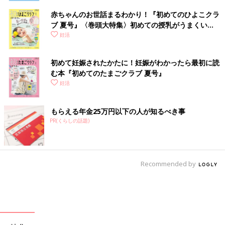
赤ちゃんのお世話まるわかり！『初めてのひよこクラ
ブ 夏号』〈巻頭大特集〉初めての授乳がうまくい
く！ おっぱい・ミルクの基本と夏のトラブル 解決テ
妊活
ク
初めて妊娠されたかたに！妊娠がわかったら最初に読
む本『初めてのたまごクラブ 夏号』
妊活
もらえる年金25万円以下の人が知るべき事
PR(くらしの話題)
Recommended by