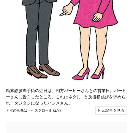
精索静脈瘤手術の翌日は、相方バービーさんとの営業日。バービ
ーさんに告白したところ、これはネタに…と反復横跳びを求めら
れ、タジタジになったハジメさん。
▼
次の画像は下へスクロール (2/7)
▶
元記事を見る