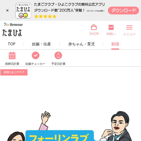
×
内祝い
SHOP
メニュー
TOP
妊娠・出産
赤ちゃん・育児
妊活
排卵日計算
妊娠チェッカー
予定日計算
妊活たまごクラブ