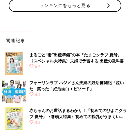
ランキングをもっと見る
関連記事
まるごと1冊“出産準備”の本『たまごクラブ 夏号』
〈スペシャル大特集〉夫婦で予習する 出産の教科書
妊活
フォーリンラブ ハジメさん夫婦の妊活奮闘記「泣い
た…笑った！妊活面白エピソード」
妊活
赤ちゃんのお世話まるわかり！『初めてのひよこクラ
ブ 夏号』〈巻頭大特集〉初めての授乳がうまくい
く！ おっぱい・ミルクの基本と夏のトラブル 解決テ
妊活
ク