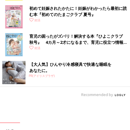
初めて妊娠されたかたに！妊娠がわかったら最初に読
む本『初めてのたまごクラブ 夏号』
妊活
育児の困ったがズバリ！解決する本『ひよこクラブ
秋号』 4カ月～2才になるまで、育児に役立つ情報が
いっぱい！
妊活
【大人気】ひんやり冷感寝具で快適な睡眠を
あなたに。
PR(アイリスプラザ)
Recommended by