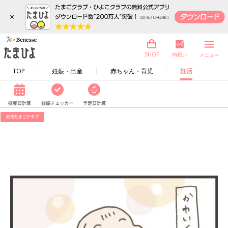
×
内祝い
SHOP
メニュー
TOP
妊娠・出産
赤ちゃん・育児
妊活
排卵日計算
妊娠チェッカー
予定日計算
妊活たまごクラブ