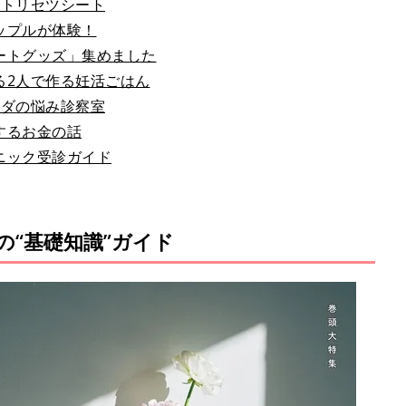
のトリセツシート
ップルが体験！
ートグッズ」集めました
る2人で作る妊活ごはん
ラダの悩み診察室
するお金の話
ニック受診ガイド
の“基礎知識”ガイド