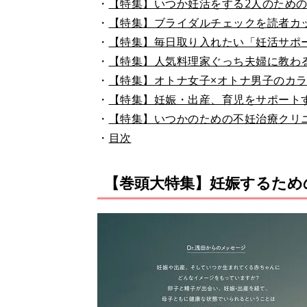
・
【特集】いつか妊活をする2人のため
・
【特集】ブライダルチェックを読者カ
・
【特集】毎日取り入れたい「妊活サポ
・
【特集】人気料理家ぐっち夫婦に教わ
・
【特集】オトナ女子×オトナ男子のカ
・
【特集】妊娠・出産、育児をサポート
・
【特集】いつかのための不妊治療クリ
・
目次
【巻頭大特集】妊娠するため