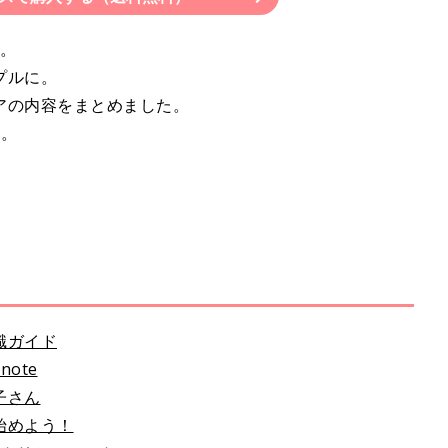
k。
プルに。
アの内容をまとめました。
す。
識ガイド
ote
子さん
始めよう！