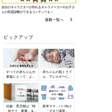
自分のキャラクターが作れるキャラメーカーやお子さ
んの気質診断ができるコンテンツも！
連載一覧へ
ピックアップ
すべての赤ちゃんや
赤ちゃんの肌トラブ
家族にとって、より
ル、アレルギーにつ
よい社会・環境とな
いて
ることをめざしてさ
まざまな課題を取材
し、発信していきま
す
妊娠・育児期は「時
新米ママ・パパ向け
短テク、家事」＆
「マネー講座」