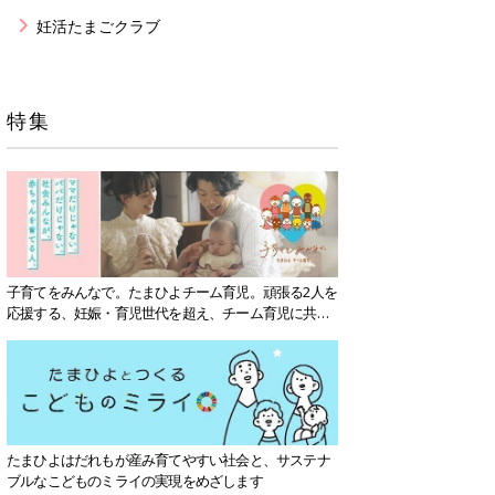
妊活たまごクラブ
特集
子育てをみんなで。たまひよチーム育児。頑張る2人を
応援する、妊娠・育児世代を超え、チーム育児に共感
する社会を目指していきます。
たまひよはだれもが産み育てやすい社会と、サステナ
ブルなこどものミライの実現をめざします