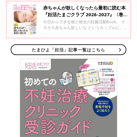
赤ちゃんが欲しくなったら最初に読む本
『妊活たまごクラブ 2026-2027』〈巻
頭大特集〉どうしたら妊娠するのか知っ
今日からできる彼と彼女の妊娠活動Book。 そ
ていますか？ 妊娠するための“基礎知
ろそろ赤ちゃん欲しいな というカップルに。
これ1冊で、「妊活」の基本がわかります。
識”ガイド
たまひよ「妊活」記事一覧はこちら