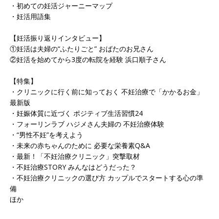
・初めての妊活ジャーニーマップ
・妊活用語集
【妊活振り返りインタビュー】
①妊活は夫婦の“ふたりごと” おばたのお兄さん
②妊活を始めてから3度の転院を経験 浜口順子さん
【特集】
・クリニックに行く前に知っておく 不妊治療で「かかるお金」
最新版
・妊娠体質に近づく ポジティブ生活習慣24
・フォーリンラブ ハジメさん夫婦の 不妊治療体験
・“男性不妊”を考えよう
・未来の赤ちゃんのために 必要な栄養素Q&A
・最新！「不妊治療クリニック」突撃取材
・不妊治療STORY みんなはどうだった？
・不妊治療クリニックの選び方 カップルでスタートする心の準
備
ほか