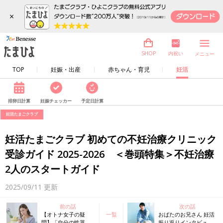
×
内祝い
SHOP
メニュー
TOP
妊娠・出産
赤ちゃん・育児
妊活
排卵日計算
妊娠チェッカー
予定日計算
妊活たまごクラブ
妊活たまごクラブ 初めての不妊治療クリニック
受診ガイド 2025-2026 ＜巻頭特集＞不妊治療
2人のスタートガイド
2025/09/11
更新
前の話
次の話
【オトナ女子の疑
一覧
おばたのお兄さん 妊活
問】「自分の性器の
振り返りインタビュ