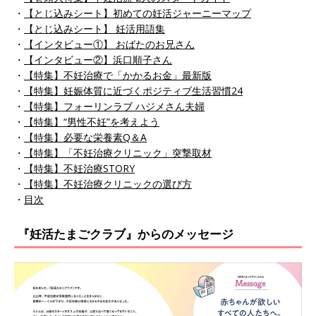
・
【とじ込みシート】初めての妊活ジャーニーマップ
・
【とじ込みシート】 妊活用語集
・
【インタビュー①】 おばたのお兄さん
・
【インタビュー②】浜口順子さん
・
【特集】不妊治療で「かかるお金」最新版
・
【特集】妊娠体質に近づくポジティブ生活習慣24
・
【特集】フォーリンラブ ハジメさん夫婦
・
【特集】“男性不妊”を考えよう
・
【特集】必要な栄養素Q＆A
・
【特集】「不妊治療クリニック」突撃取材
・
【特集】不妊治療STORY
・
【特集】不妊治療クリニックの選び方
・
目次
『妊活たまごクラブ』からのメッセージ