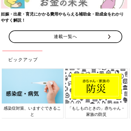
連載一覧へ
ピックアップ
日本外来小児科学会リーフレッ
六星占術 細木かおりさんの人生
ト検討会
相談