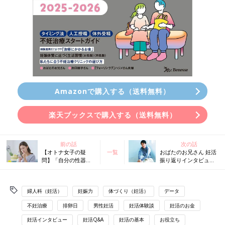
Amazonで購入する（送料無料）
楽天ブックスで購入する（送料無料）
前の話
次の話
【オトナ女子の疑
一覧
おばたのお兄さん 妊活
問】「自分の性器の
振り返りインタビュ
カタチは人と違
ー。初めての検査で、
う？」「体毛が濃い
「精子の数が少ない」
のはホルモンのせ
と言われショック…
婦人科（妊活）
妊娠力
体づくり（妊活）
データ
い？」産婦人科医が
回答！
不妊治療
排卵日
男性妊活
妊活体験談
妊活のお金
妊活インタビュー
妊活Q&A
妊活の基本
お役立ち