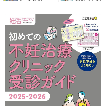
カタチは人と違
ー。初めての検査で、
う？」「体毛が濃い
「精子の数が少ない」
のはホルモンのせ
と言われショック…
い？」産婦人科医が
回答！