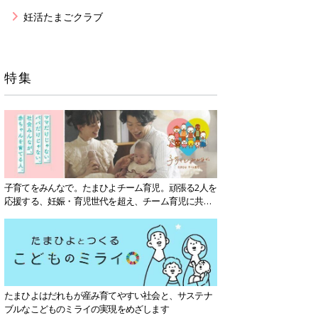
妊活たまごクラブ
特集
子育てをみんなで。たまひよチーム育児。頑張る2人を
応援する、妊娠・育児世代を超え、チーム育児に共感
する社会を目指していきます。
たまひよはだれもが産み育てやすい社会と、サステナ
ブルなこどものミライの実現をめざします