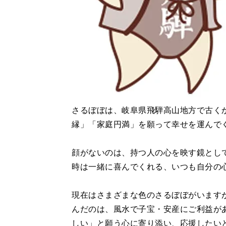
さるぼぼは、岐阜県飛騨高山地方で古く
縁」「家庭円満」を願って幸せを運んで
顔がないのは、持つ⼈の⼼を映す鏡とし
時は⼀緒に喜んでくれる、いつも⾃分の
現在はさまざまな色のさるぼぼがいます
んだのは、風水で子宝・安産にご利益が
しい」と願う心に寄り添い、応援したい