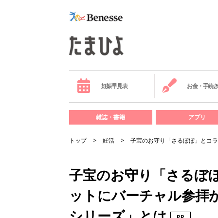
妊娠早見表
お金・手続
雑誌・書籍
アプリ
トップ
妊活
子宝のお守り「さるぼぼ」とコラ
子宝のお守り「さるぼ
ットにバーチャル参拝
シリーズ」とは