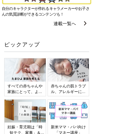
自分のキャラクターが作れるキャラメーカーやお子さ
んの気質診断ができるコンテンツも！
連載一覧へ
ピックアップ
すべての赤ちゃんや
赤ちゃんの肌トラブ
家族にとって、より
ル、アレルギーにつ
よい社会・環境とな
いて
ることをめざしてさ
まざまな課題を取材
し、発信していきま
す
妊娠・育児期は「時
新米ママ・パパ向け
短テク、家事」＆
「マネー講座」