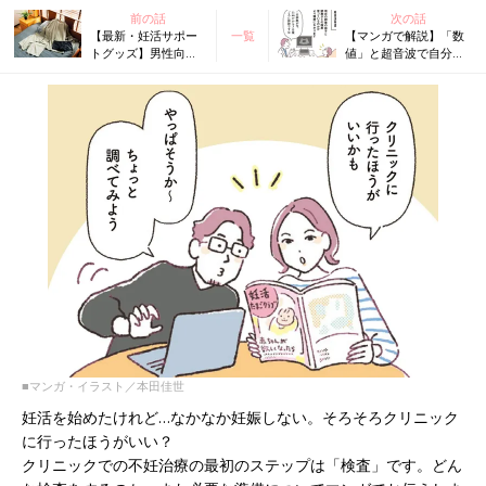
前の話
次の話
【最新・妊活サポー
一覧
【マンガで解説】「数
トグッズ】男性向け
値」と超音波で自分の
のトレーニングがで
体の情報がわかる！不
きる!? 機能性パンツ
妊治療クリニック受診
って!? 妊活メンズア
ガイドSTEP1［女性が
イテムをご紹介
受ける検査編］
■マンガ・イラスト／本田佳世
妊活を始めたけれど…なかなか妊娠しない。そろそろクリニック
に行ったほうがいい？
クリニックでの不妊治療の最初のステップは「検査」です。どん