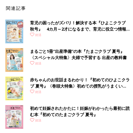
関連記事
育児の困ったがズバリ！解決する本『ひよこクラブ
秋号』 4カ月～2才になるまで、育児に役立つ情報が
いっぱい！
妊活
まるごと1冊“出産準備”の本『たまごクラブ 夏号』
〈スペシャル大特集〉夫婦で予習する 出産の教科書
妊活
赤ちゃんのお世話まるわかり！『初めてのひよこクラ
ブ 夏号』〈巻頭大特集〉初めての授乳がうまくい
く！ おっぱい・ミルクの基本と夏のトラブル 解決テ
妊活
ク
初めて妊娠されたかたに！妊娠がわかったら最初に読
む本『初めてのたまごクラブ 夏号』
妊活