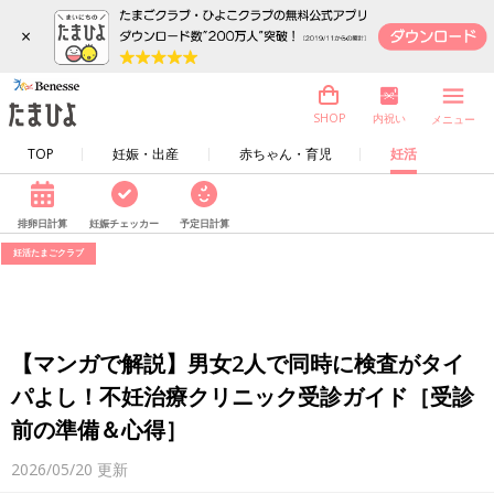
×
内祝い
SHOP
メニュー
TOP
妊娠・出産
赤ちゃん・育児
妊活
排卵日計算
妊娠チェッカー
予定日計算
妊活たまごクラブ
【マンガで解説】男女2人で同時に検査がタイ
パよし！不妊治療クリニック受診ガイド［受診
前の準備＆心得］
2026/05/20
更新