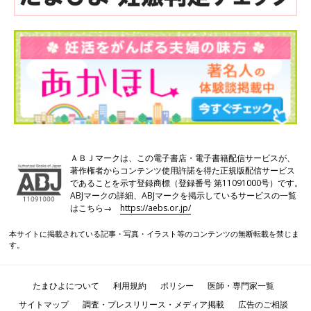
と並行して治療をスタートすることもあります。男女とも機能的
に問題がないことがわかっていても、なかなか妊娠しない場合も
あります。医療技術でカバーする方法で妊娠を目指していきます
が、いずれにしてもまずは、検査から始まるのです。
生活習慣までチェックして妊娠・育児生活につながる治療
を
不妊検査というと生殖器の検査というイメージがあるかもしれま
ＡＢＪマークは、この電子書店・電子書籍配信サービスが、
せんが、実際には上のリストのように全身の状態や生活習慣につ
著作権者からコンテンツ使用許諾を得た正規版配信サービス
いてもチェックされます。当然のことですが、妊娠は生殖器だけ
であることを示す登録商標（登録番号 第11091000号）です。
ABJマークの詳細、ABJマークを掲示しているサービスの一覧
で成立することではありません。そして、不妊治療のゴールは、
はこちら→
https://aebs.or.jp/
安全に出産して健康に子育てをすることです。妊娠にダイレクト
につながることではないけれど、2人が健康であるかどうか、栄
本サイトに掲載されている記事・写真・イラスト等のコンテンツの無断転載を禁じま
養状態、運動習慣、喫煙や飲酒の状況などの生活全般の把握も必
す。
要となります。もし、体のどこかに病気が見つかった場合には治
療して、それから不妊治療の段階に入ります。
たまひよについて
利用規約
ポリシー
医師・専門家一覧
サイトマップ
調査・プレスリリース・メディア掲載
広告のご相談