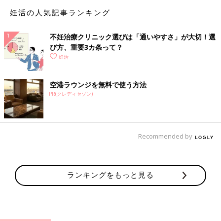
妊活の人気記事ランキング
不妊治療クリニック選びは「通いやすさ」が大切！選
び方、重要3カ条って？
結婚して2周年を迎えた玉木洋介＆みお夫妻。同じ会社の同期で
妊活
共に3
2才
。
カフェ巡りが好きで、毎日楽しく、仲よく過ごしているけれど、
空港ラウンジを無料で使う方法
友人たちからの妊娠報告にちょっとあせり始めました。赤ちゃん
PR(クレディセゾン)
がなかなか授からないのです。
不妊治療マンガ「受診前の準備・心得」編
Recommended by
ランキングをもっと見る