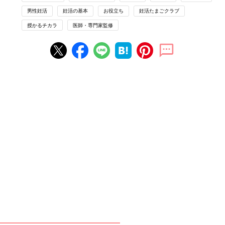
男性妊活
妊活の基本
お役立ち
妊活たまごクラブ
マンガでわかる！いつかのための不妊治療クリニック受診ガイド
授かるチカラ
医師・専門家監修
Vol.1
※参考：「妊活たまごクラブ 2026-2027」
※この記事は、「妊活たまごクラブ2026-2027」からの抜粋で
す。
【妊活サポートグッズ】先輩ママ・パパ
が選んだ「妊活サプリ」ベスト3とは!?
最新メンテナンスグッズも
妊娠するための体づくりやメンテナンスのため
に、今はいろいろなグッズが発売されていま
す。 2人でポジティブに妊活を始められるよう
気軽に取り入れられる妊活サポートグッズを集
めました。 今回は、「たまひよ赤ちゃんグッズ
マンガに登場するのは…
大賞2026」妊活サプリ部門を受賞したサプリ、
また「たまひよネクストブレイクアワード
2026」ママ・パパのからだメンテ部門『フェム
ケア・オムケア』を受賞したグッズをご紹介し
ます。