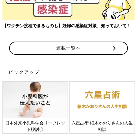
あまり知られていませんが、卵子と同様に精子も老化します。そ
の分岐点は35才ごろから。
ここを境に精子の数は減少し、生殖能力が少しずつ下がっていき
ます。
【ワクチン接種できるものも】妊婦の感染症対策、知っておいて！
男性は何才まででも大丈夫！という油断は禁物です。
不妊治療、努力ではどうにもならない精
子の数や運動率。やはり年齢が重要・産
連載一覧へ
科医
子どもを授かるには、どうしても年齢という壁
があります。不妊の記事を配信するたびに「も
っと早く知りたかった」という声が届きます。
ピックアップ
「選択したつもりではなかった」「学校で教え
てほしかった」「男性も知るべきと思った」。
不妊症の原因の48％が男性側に！ セックスに原因も
いつか子どもを授かりたいお思った時のため
に、もっと前から知っておきたいことを特集と
してお届けします。
不妊原因の男女比
日本外来小児科学会リーフレッ
六星占術 細木かおりさんの人生
ト検討会
相談