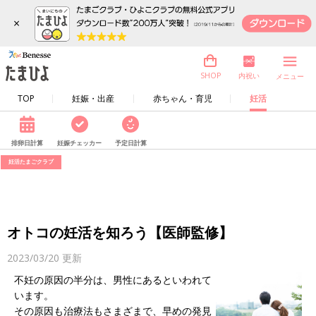
×
内祝い
SHOP
メニュー
TOP
妊娠・出産
赤ちゃん・育児
妊活
排卵日計算
妊娠チェッカー
予定日計算
妊活たまごクラブ
オトコの妊活を知ろう【医師監修】
2023/03/20
更新
不妊の原因の半分は、男性にあるといわれて
います。
その原因も治療法もさまざまで、早めの発見