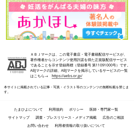
ＡＢＪマークは、この電子書店・電子書籍配信サービスが、
※2014年日本国内の男性不妊症外来受診者の内訳（2015年度子ども・子育て支援推
進調査研究事業より）
著作権者からコンテンツ使用許諾を得た正規版配信サービス
であることを示す登録商標（登録番号 第11091000号）です。
造精機能障害とは精液の中の精子が少なかったり、精子の運動が
ABJマークの詳細、ABJマークを掲示しているサービスの一覧
悪かったりすることが原因で妊娠がしづらい状態のこと。一定の
はこちら→
https://aebs.or.jp/
基準以下だと自然妊娠が難しい場合があります。
本サイトに掲載されている記事・写真・イラスト等のコンテンツの無断転載を禁じま
す。
男性不妊の原因となる、主な因子とは？
不妊の原因の約半数は男性側にもあります。不妊の原因となる主
たまひよについて
利用規約
ポリシー
医師・専門家一覧
な因子は以下のようなものが挙げられます。
サイトマップ
調査・プレスリリース・メディア掲載
広告のご相談
お問い合わせ
利用者情報の取り扱いについて
奇形精子症（きけいせいししょう）