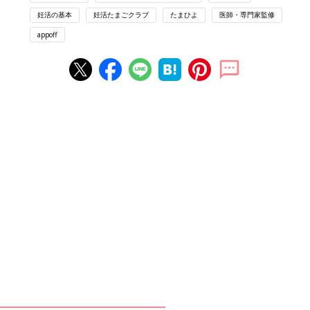
妊活の基本
妊活たまごクラブ
たまひよ
医師・専門家監修
appoff
オトコの妊活って？ 知っておいて欲しいこと
不妊の原因の半分は、男性にあるといわれています。
その原因も治療法もさまざまで、早めの発見が妊娠への近道で
す。男性の体のしくみや不妊の原因など、男性の「妊活」につい
て、2人で勉強しましょう。
病院でも検査キットでも簡単に精液をチェックできる
芸能人の発信やSNSの浸透により、男性の不妊について、以前よ
り広く知られるようになってきました。原因は、精子の数や運動
率といった問題から、勃起障害、射精障害などセックスにかかわ
る問題までさまざま。間違ったオナニーが原因になっていること
もあれば、女性の心ない一言で射精ができなくなってしまうこと
もあります。妊活は2人で取り組むもの。女性もナイーブな男性
の体を理解することが大切です。