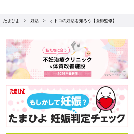
たまひよ
妊活
オトコの妊活を知ろう【医師監修】
●不妊原因の男女比
妊娠を望むカップルのうち約半数（48％）が男性にも原因がある
といわれています。精子の数や運動率の問題から、勃起障害
（ED）や射精障害など、原因はさまざまです。
男性不妊症患者疾患別内訳（複数）