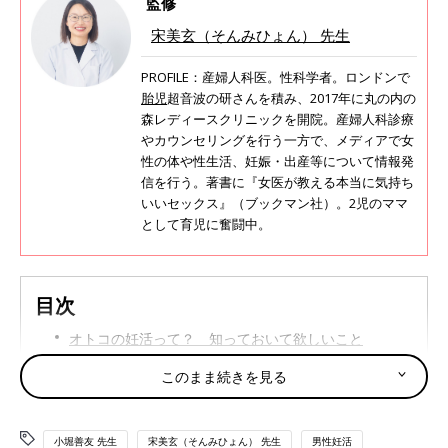
監修
宋美玄（そんみひょん） 先生
PROFILE：産婦人科医。性科学者。ロンドンで
胎児
超音波の研さんを積み、2017年に丸の内の
森レディースクリニックを開院。産婦人科診療
やカウンセリングを行う一方で、メディアで女
性の体や性生活、妊娠・出産等について情報発
信を行う。著書に『女医が教える本当に気持ち
いいセックス』（ブックマン社）。2児のママ
として育児に奮闘中。
目次
オトコの妊活って？ 知っておいて欲しいこと
オトコの妊活、これやったらダメ？
このまま続きを見る
セックスの基礎知識、これ正解？ 間違い？
小堀善友 先生
誰にも聞けないセックスの素朴な疑問Q＆A
宋美玄（そんみひょん） 先生
男性妊活