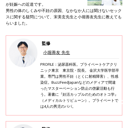
が妊娠への近道です。
男性の体のしくみや不妊の原因、なかなか人には聞けないセック
スに関する疑問について、宋美玄先生と小堀善友先生に教えても
らいました。
監修
小堀善友 先生
PROFILE：泌尿器科医。プライベートケアクリ
ニック東京 東京院・院長。 金沢大学医学部卒
業。専門は男性不妊（とくに射精障害）、性感
染症。BuzzFeedJapanなどのメディアで間違
ったマスターベーション防止の啓蒙活動も行
う。著書に『妊活カップルのためのオトコ学』
（メディカルトリビューン）。プライベートで
は4人の男児のパパ。