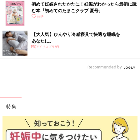
初めて妊娠されたかたに！妊娠がわかったら最初に読
む本『初めてのたまごクラブ 夏号』
妊活
【大人気】ひんやり冷感寝具で快適な睡眠を
あなたに。
PR(アイリスプラザ)
Recommended by
特集
●精子力低下の分岐点と減少率