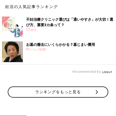
精子の数や運動率をチェックする方法は、病院に行って精液を採
妊活の人気記事ランキング
取するのが確実。検査に抵抗を感じる男性も多いかもしれません
が、最近は「独身男性や妊活前の男性も含めて、若い人たちが気
軽に精液検査に訪れている」と小堀先生は言います。妊活に積極
不妊治療クリニック選びは「通いやすさ」が大切！選
的な男性も増えている証拠かもしれません。
び方、重要3カ条って？
妊活
最近では、自宅で精子の数や動きをチェックできる簡易キットも
あります。検査のハードルはどんどん下がっているので、ぜひ早
お墓の撤去にいくらかかる？墓じまい費用
めにチェックを。もし、気になる症状があってどこに相談すれば
PR(くらしの話題)
いいかわからない場合は、婦人科だけでなく、泌尿器科でも検査
をしてもらうことができるので気軽に相談してみましょう。
保険適用化によって“不妊治療”は「カッ
Recommended by
プルでスタート」がスタンダードに。い
つ・どこで・いつから受診？体験者アン
不妊治療をスタートしよう！と思っても、どこ
ケート
へ行ったらいいのか、悩みますね。クリニック
の選び方と心得として知っておくべきことを、
ランキングをもっと見る
妊活コーチの松本亜樹子さんに最新情報ととも
にアドバイスしてもらいました。今回は「不妊
男性器の構造と精子について知ろう
治療クリニックの選び方」についてご紹介しま
す。