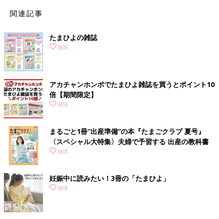
関連記事
たまひよの雑誌
妊活
アカチャンホンポでたまひよ雑誌を買うとポイント10
倍【期間限定】
妊活
精子は2つの精巣の中で、細胞分裂によってつくられます。
女性の卵子と大きく異なるのは、精巣は毎日稼働していて、日々
まるごと1冊“出産準備”の本『たまごクラブ 夏号』
着々と精子がつくられること。精子の寿命は体外に出されてから
〈スペシャル大特集〉夫婦で予習する 出産の教科書
約3日間といわれています。
妊活
精子も老化するって本当？
妊娠中に読みたい！3冊の「たまひよ」
妊活
精子力低下の分岐点と減少率