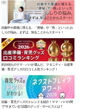
妊娠中や産後に増える、「便秘」や「痔」といったお
しりの悩み。まずは、知ることからスタート！
約2000人のママ・パパが選んだ、マタニティ・出産準
備・育児グッズの口コミ人気ランキング！
妊娠・育児グッズのトレンドを紹介！ママ・パパの間
で“今きている”話題のグッズ・サービスとは？