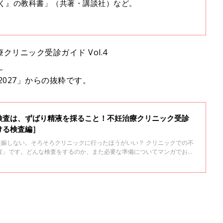
く』の教科書」（共著・講談社）など。
リニック受診ガイド Vol.4
」
2027」からの抜粋です。
検査は、ずばり精液を採ること！不妊治療クリニック受診
ける検査編］
妊娠しない。そろそろクリニックに行ったほうがいい？ クリニックでの不
査」です。どんな検査をするのか、また必要な準備についてマンガでお伝
内容についても知っておきましょう。 今回は、【ステップ1】 男性が受け
に詳しく解説していただきました。 男性が受ける検査内容は、ずばり精液
ン（自慰）をして精液を採ります。 また、精液検査を中心に、外性器の視
。リラックスして受診しましょう。