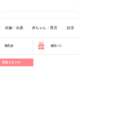
妊娠・出産
赤ちゃん・育児
妊活
離乳食
優待パス
写真スタジオ