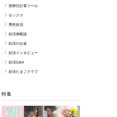
排卵日計算ツール
セックス
男性妊活
妊活体験談
妊活のお金
妊活インタビュー
妊活Q&A
妊活たまごクラブ
特集