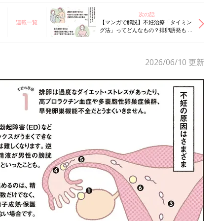
次の話
連載一覧
【マンガで解説】不妊治療「タイミン
グ法」ってどんなもの？排卵誘発も 不
妊治療クリニック受診ガイドSTEP3
2026/06/10
更新