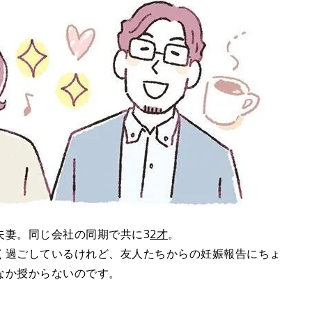
夫妻。同じ会社の同期で共に3
2才
。
く過ごしているけれど、友人たちからの妊娠報告にちょ
なか授からないのです。