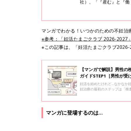
社）、「『産む』と『働
マンガでわかる！いつかのための不妊治療ク
※参考：「妊活たまごクラブ 2026-2027
※この記事は、「妊活たまごクラブ2026-
【マンガで解説】男性の
ガイドSTEP1［男性が受
妊活を始めたけれど…なかなか
妊治療の最初のステップは「検
えします！ その先にある治療の
る検査について、齊藤英和先生
を採ること。マスターベーショ
診や触診チェックがあることも
マンガに登場するのは…