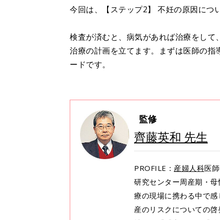
今回は、【ステップ2】 不妊の原因につ
検査が済むと、病気があれば治療をして
治療の計画を立てます。まずは医師の指
ードです。
監修
齊藤英和 先生
PROFILE：
産婦人科
医師
研究センター周産期・母
療の現場に携わる中で感
産のリスクについての啓