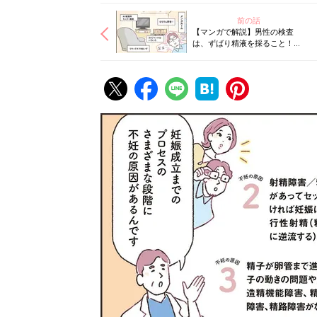
前の話
【マンガで解説】男性の検査
は、ずばり精液を採ること！不
妊治療クリニック受診ガイド
STEP1［男性が受ける検査編］