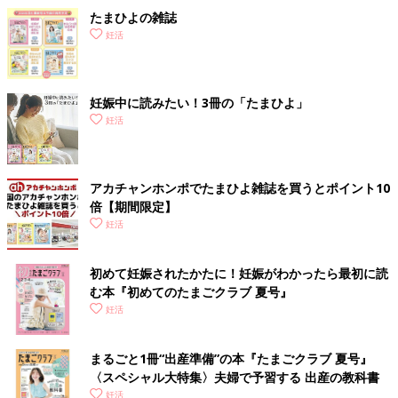
え？半分寝ながら測定とかしてたから？
たまひよの雑誌
と、呑気に構えてひとまず生理日から逆算したり、体温計の排卵
妊活
日お知らせマークを頼りに続けていました。
そんなゆるーい妊活を続けて1年。
妊娠中に読みたい！3冊の「たまひよ」
妊活
アカチャンホンポでたまひよ雑誌を買うとポイント10
倍【期間限定】
妊活
初めて妊娠されたかたに！妊娠がわかったら最初に読
む本『初めてのたまごクラブ 夏号』
妊活
まるごと1冊“出産準備”の本『たまごクラブ 夏号』
〈スペシャル大特集〉夫婦で予習する 出産の教科書
目標にしていた年齢になり、ゆるい妊活に焦りを感じ始めまし
妊活