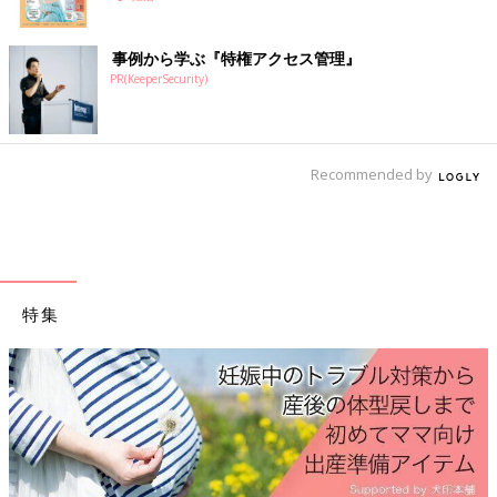
た。
事例から学ぶ『特権アクセス管理』
次回へと続く・・・
PR(KeeperSecurity)
→【アラサー妊活】全話の一覧はこちら
[kiwaco]
3
2才
、グラフィックデザイナー。
Recommended by
約2年の妊活を経て2016年10月5日に男の子を出産。
instagram：@kiwaco.g
HP：
http://kiwaco.wixsite.com/kiwaco
LINEスタンプ販売中：
http://www.stampers.me/stamp/68002
※この記事は「たまひよONLINE」で過去に公開されたもので
特集
す。
次の話
一覧
[アラサー妊活#2]あっ
という間に1年経過!?い
ざ産婦人科へ