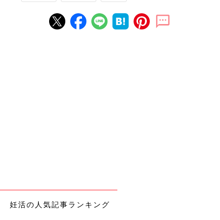
まずは排卵日を特定するために基礎体温を測ることに！
しかし・・・。
妊活の人気記事ランキング
ね・・・眠い！