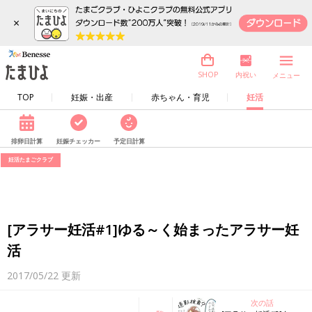
×
内祝い
SHOP
メニュー
TOP
妊娠・出産
赤ちゃん・育児
妊活
排卵日計算
妊娠チェッカー
予定日計算
妊活たまごクラブ
[アラサー妊活#1]ゆる～く始まったアラサー妊
活
2017/05/22
更新
次の話