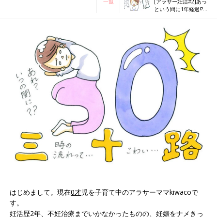
一覧
[アラサー妊活#2]あっ
という間に1年経過!?い
ざ産婦人科へ
はじめまして。現在
0才
児を子育て中のアラサーママkiwacoで
す。
妊活歴2年、不妊治療までいかなかったものの、妊娠をナメきっ