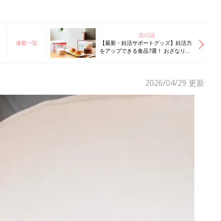
次の話
連載一覧
【最新・妊活サポートグッズ】妊活力
をアップできる食品7選！ おざなりに
なりがちな“栄養素”を補おう
2026/04/29
更新