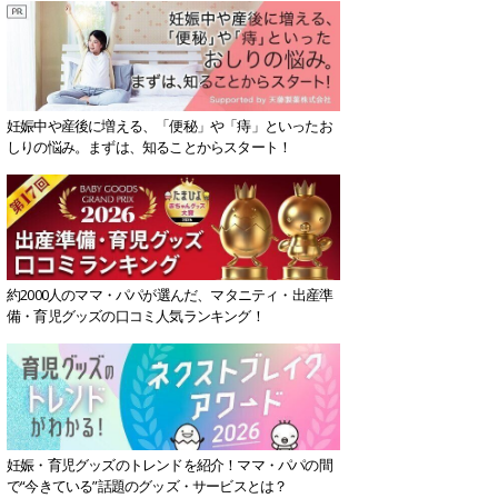
妊娠中や産後に増える、「便秘」や「痔」といったお
しりの悩み。まずは、知ることからスタート！
約2000人のママ・パパが選んだ、マタニティ・出産準
備・育児グッズの口コミ人気ランキング！
妊娠・育児グッズのトレンドを紹介！ママ・パパの間
で“今きている”話題のグッズ・サービスとは？