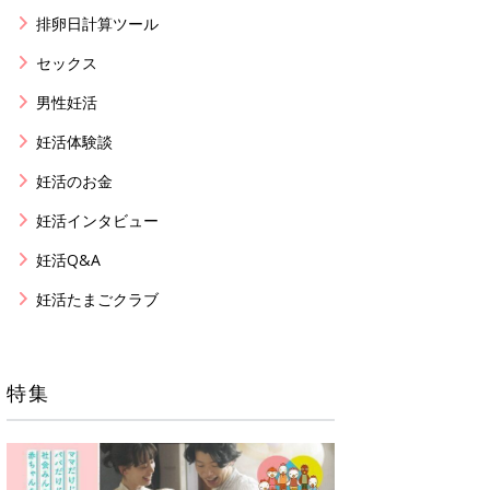
排卵日計算ツール
セックス
男性妊活
妊活体験談
妊活のお金
妊活インタビュー
妊活Q&A
妊活たまごクラブ
特集