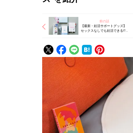
前の話
【最新・妊活サポートグッズ】
セックスなしでも妊活できる!?
婦人科クリニックで注目のLOX
検査が自宅でできる!? 驚きグッ
ズ続々