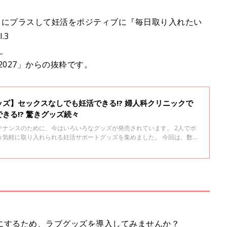
常にプラスして妊活をポジティブに『毎日取り入れたい
.3
」
2027」からの抜粋です。
ズ】セックスなしでも妊活できる!? 婦人科クリニックで
きる!? 驚きグッズ続々
テナンスのために、今はいろいろなグッズが発売されています。 2人でポ
う気軽に取り入れられる妊活サポートグッズを集めました。 今回は、数多
常に取り入れやすく、妊活に前向きになれる「妊活お役立ちアイテム」を
にするため、ラブグッズを導入してみませんか？