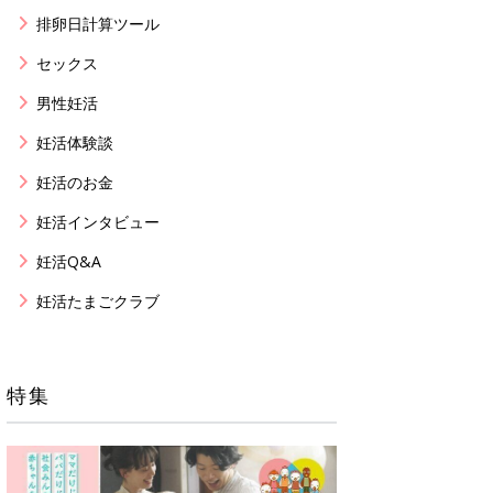
排卵日計算ツール
セックス
男性妊活
妊活体験談
妊活のお金
妊活インタビュー
妊活Q&A
妊活たまごクラブ
特集