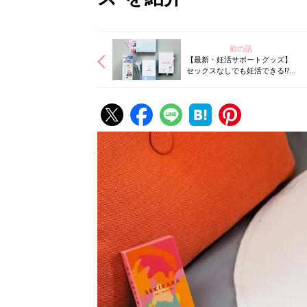
前の話
【最新・妊活サポートグッズ】
セックスなしでも妊活できる!?
婦人科クリニックで注目のLOX
検査が自宅でできる!? 驚きグッ
ズ続々