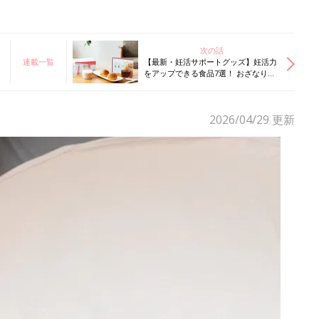
次の話
連載一覧
【最新・妊活サポートグッズ】妊活力
をアップできる食品7選！ おざなりに
なりがちな“栄養素”を補おう
2026/04/29
更新