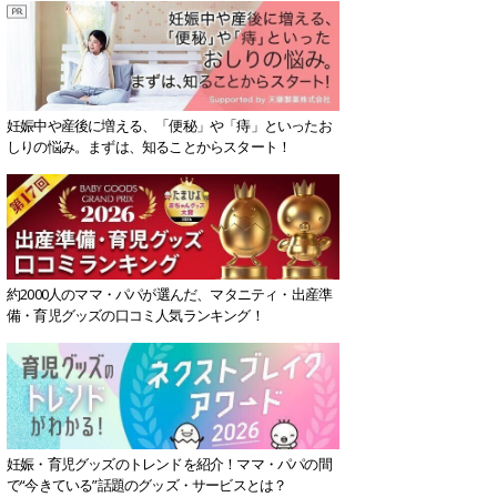
妊娠中や産後に増える、「便秘」や「痔」といったお
しりの悩み。まずは、知ることからスタート！
約2000人のママ・パパが選んだ、マタニティ・出産準
備・育児グッズの口コミ人気ランキング！
妊娠・育児グッズのトレンドを紹介！ママ・パパの間
で“今きている”話題のグッズ・サービスとは？