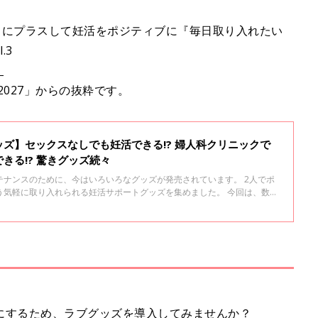
常にプラスして妊活をポジティブに『毎日取り入れたい
.3
」
2027」からの抜粋です。
ズ】セックスなしでも妊活できる!? 婦人科クリニックで
きる!? 驚きグッズ続々
テナンスのために、今はいろいろなグッズが発売されています。 2人でポ
う気軽に取り入れられる妊活サポートグッズを集めました。 今回は、数多
常に取り入れやすく、妊活に前向きになれる「妊活お役立ちアイテム」を
にするため、ラブグッズを導入してみませんか？