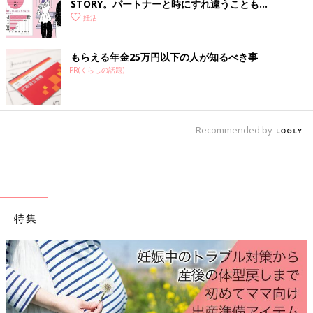
STORY。パートナーと時にすれ違うことも…
【A】妊娠はカップル２人のもの
妊活
「不妊症かも？」と受診をするときはカップルで、が望ましいで
もらえる年金25万円以下の人が知るべき事
しょう。原因はどちらにあるかわかりませんし、妊娠はどちらか
PR(くらしの話題)
だけのものではありません。妊娠・出産、そしてその後の子育て
も２人で行っていくものです。必ずしも妊娠がゴールではありま
せん。
Recommended by
メッセージコラム「不妊治療、する？しない？」
『不妊治療を考えたら読む本』で浅田先生と共著者でもある、出
産ジャーナリストの河合蘭さんからもしかしたらこの先不妊治療
を受けるかもしれない皆さんへのメッセージ！
特集