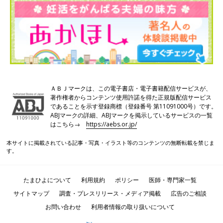
薬、弱い薬といろいろあり適したものが選ばれます。体外受精で
薬を使うのは、採卵できた卵子の数が多いと出産できる率も上が
るので、複数の卵を育てるためです。排卵誘発剤は昔のような重
い副作用はまれになりました。
最新の不妊治療がめざしているのは「安全」と「心のケ
ア」
ＡＢＪマークは、この電子書店・電子書籍配信サービスが、
著作権者からコンテンツ使用許諾を得た正規版配信サービス
であることを示す登録商標（登録番号 第11091000号）です。
ABJマークの詳細、ABJマークを掲示しているサービスの一覧
はこちら→
https://aebs.or.jp/
本サイトに掲載されている記事・写真・イラスト等のコンテンツの無断転載を禁じま
す。
たまひよについて
利用規約
ポリシー
医師・専門家一覧
サイトマップ
調査・プレスリリース・メディア掲載
広告のご相談
お問い合わせ
利用者情報の取り扱いについて