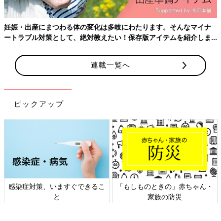
■出産ジャーナリスト 河合蘭さん
1986年より出産に関する執筆活動を開始。東京医科歯科大学、
聖路加国際大学大学院等の非常勤講師も務める。著書『未妊
妊娠・出産にまつわる体の変化は多岐にわたります。そんなマイナ
―「産む」と決められない』（NHK出版）、『卵子老化の真実』
ートラブル対策として、絶対教えたい！保存版アイテムを紹介しま
（文春新書）など多数。2016年『
出生前診断
―出産ジ ャーナリ
す。
ストが見つめた現状と未来』（朝日新書）で科学ジャーナリスト
連載一覧へ
賞2016を受賞する。
■浅田先生との共著、『不妊治療を考えたら読む本』（講談社）
ピックアップ
これから不妊治療を考えているあなたへ
今、不妊症に悩む人はとても多くて、検査のみのケースも入れる
と、全国で約6組に1組の夫婦が不妊治療を受けているといわれま
す。不妊治療は、決して特別な人だけが受けるものではなく、意
外と身近なことなのです。
感染症対策、いますぐできるこ
「もしものときの」赤ちゃん・
不妊治療は特別なことではない
と
家族の防災
「つらい」「痛い」「お金がかかる」という情報ばかりに目が行