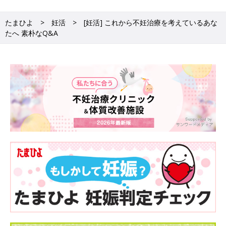
きがちな不妊治療ですが、自分が信頼できる医師にかかり、比較
的短期間で妊娠できた人は「あの時に不妊治療をして本当によか
たまひよ
妊活
[妊活] これから不妊治療を考えているあな
った」と喜んでいます。
たへ 素朴なQ&A
「不妊治療とはこういうものだ」という決まった形はないといえ
るでしょう。それは、施設によってずいぶんやり方が異なります
し、夫婦2人の持っている条件もばらばらだからです。
不安なら「何が不安なのか」をはっきりさせて
ただ、これから治療を始める人に「よくありがちな後悔」はして
ほしくありません。不妊治療は、まず、早いスタートが大事。妊
娠のしやすさは年齢がいちばん大きく影響し、高齢になってしま
うと、まったく健康でなんの問題もない2人が名医にかかったと
しても、結果は得られにくくなってしまうからです。
そのためにも、最新の正しい知識を持ち、治療に対して前向きな
気持ちになることが大事になってきます。
たとえば不妊治療で薬を使うことが怖いと思うなら、今、不妊治
療に使われている薬にはどんなものがあるかを知り、薬の特徴や
使う意味をきちんと理解すれば、不安は消えます。薬は、強い