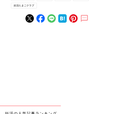
半年、35才以上で３カ月たって妊娠しなければ、受診を考えたほ
妊活たまごクラブ
うがいいでしょう。１年たっても妊娠しない場合は、不妊症と定
義されます。
【Q2】まずはどんな治療からスタートしますか？
【A】タイミング法から始めます。
基本的な検査で異常がなければ、自然妊娠の可能性がありますか
ら、まずは排卵日を予測して、それに合わせてセックスをすると
いう「タイミング法」という治療法から始めていきます。同時に
排卵を促す排卵誘発剤を使うことも。
【Q3】すぐに妊娠できますか？
【A】それはだれにもわかりません。
カップルの年齢や、卵子や精子の状態にもよりますし、どんな治
療を選択するかにもよるので、それはだれにもわかりません。ま
ずは担当の医師とよく相談を。究極的にはカップルの遺伝子の組
妊活の人気記事ランキング