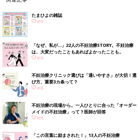
【Q6】精子はクリニックで採取するのですか？
たまひよの雑誌
【A】持参してもOK。
妊活
ひと昔前は、温めながら持っていったほうがいいといわれていた
ことも。現在はクリニックで採精するところが多いようです。当
「なぜ、私が…」22人の不妊治療STORY。不妊治療
クリニックにも専用室はありますが、時間はさほど気にせず数時
は、大変だったこともあればよかったことも。
間以内に持参してもらうことを原則としています。
妊活
【Q7】２人目不妊ってなんですか？
不妊治療クリニック選びは「通いやすさ」が大切！選
び方、重要3カ条って？
【A】２人目が妊娠しにくいことです。
妊活
１人目のときは自然に妊娠したのに、２人目のときは妊娠しにく
いことを「２人目不妊」といったりします。原因は加齢などさま
不妊治療の現場から。一人ひとりに合った「オーダー
ざまですが、１人目が
帝王切開
だったことなどが関係すること
メイドの不妊治療」って？医師が回答
も。心配なら受診をおすすめします。
妊活
【Q8】治療は夫婦で行かなければならない？
「この言葉に励まされた！」13人の不妊治療