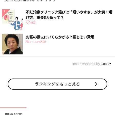
み合わせ、バランスの問題になります。
不妊治療クリニック選びは「通いやすさ」が大切！選
【Q4】治療は痛いですか？
び方、重要3カ条って？
妊活
【A】痛みの感覚には個人差が。
お墓の撤去にいくらかかる？墓じまい費用
「痛い」と感じるかどうかは人によって異なります。クリニック
PR(くらしの話題)
としては、できるだけ痛みを伴わないように、麻酔を使うなどの
配慮をして治療を行っています。心配な場合は、検査や手術の前
に医師に相談するといいでしょう。
Recommended by
【Q5】独身でも卵子の冷凍保存はできますか？
【A】独身でも可能な場合も。
ランキングをもっと見る
卵子の凍結に関しては、考え方が分かれるところでもあり、当ク
リニックでは独身の方はがん患者に対して医学的適用のみ行 っ
ています。受精卵や精子の凍結に関しては、胚培養士が空調が管
理されセキュリティの整った培養室内で行われています。
関連記事