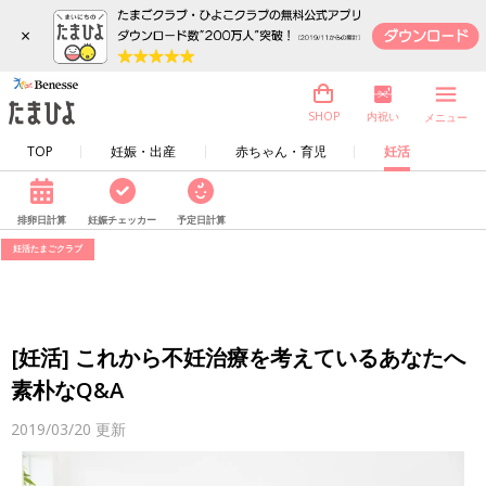
×
内祝い
SHOP
メニュー
TOP
妊娠・出産
赤ちゃん・育児
妊活
排卵日計算
妊娠チェッカー
予定日計算
妊活たまごクラブ
[妊活] これから不妊治療を考えているあなたへ
素朴なQ&A
2019/03/20
更新