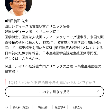
■浅田義正 先生
浅田レディース名古屋駅前クリニック院長
浅田レディース勝川クリニック院長
医学博士、医療法人浅田レディースクリニック理事長。米国で顕
微授精の研究に携わり、1995年、名古屋大学医学部付属病院分
院にて、精巣精子を用いたICSI（卵細胞質内精子注入法）による
日本初の妊娠例を報告。日本生殖医学会認定生殖医療専門医。
詳しくは、
こちらから
。
関連：ルポ！不妊治療専門クリニックの全貌 ～高度生殖医療の
最前線
【Q1】いつから不妊治療を考え始めたらいいですか？
このまま続きを見る
【A】半年程度を目安に。
避妊をせずに定期的にセックスをしていて、女性が35才未満だと
婦人科（妊活）
不妊治療
妊活Q&A
お役立ち