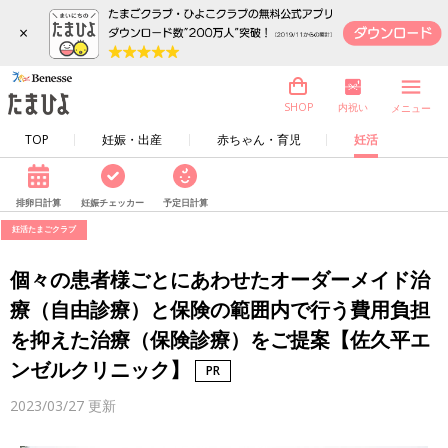
×
内祝い
SHOP
メニュー
TOP
妊娠・出産
赤ちゃん・育児
妊活
排卵日計算
妊娠チェッカー
予定日計算
妊活たまごクラブ
個々の患者様ごとにあわせたオーダーメイド治
療（自由診療）と保険の範囲内で行う費用負担
を抑えた治療（保険診療）をご提案【佐久平エ
ンゼルクリニック】
2023/03/27
更新