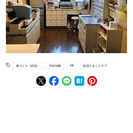
体づくり（妊活）
不妊治療
PR
妊活たまごクラブ