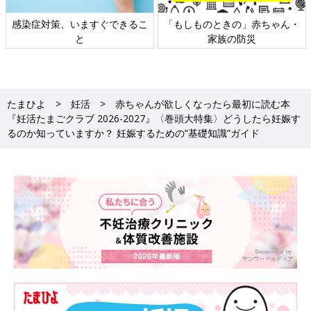
日本外来小児科学会リーフレッ
六星占術 細木かおりさんの人生
ト検討会
相談
たまひよ
妊活
赤ちゃんが欲しくなったら最初に読む本
『妊活たまごクラブ 2026-2027』〈巻頭大特集〉どうしたら妊娠す
るのか知っていますか？ 妊娠するための“基礎知識”ガイド