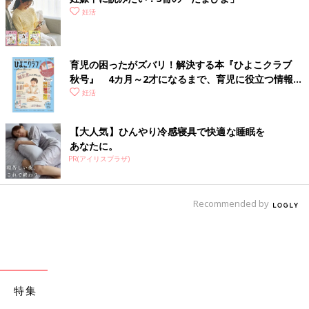
妊活
育児の困ったがズバリ！解決する本『ひよこクラブ
秋号』 4カ月～2才になるまで、育児に役立つ情報が
いっぱい！
妊活
【大人気】ひんやり冷感寝具で快適な睡眠を
あなたに。
PR(アイリスプラザ)
Recommended by
特集