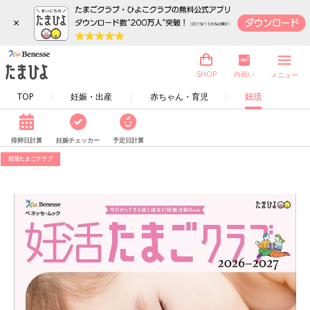
×
内祝い
SHOP
メニュー
TOP
妊娠・出産
赤ちゃん・育児
妊活
排卵日計算
妊娠チェッカー
予定日計算
妊活たまごクラブ