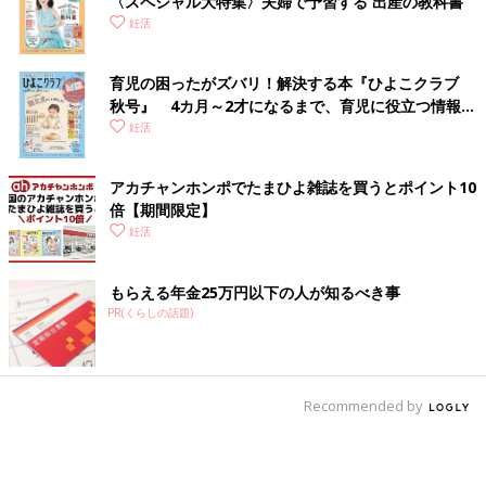
〈スペシャル大特集〉夫婦で予習する 出産の教科書
妊活
育児の困ったがズバリ！解決する本『ひよこクラブ
秋号』 4カ月～2才になるまで、育児に役立つ情報が
いっぱい！
妊活
アカチャンホンポでたまひよ雑誌を買うとポイント10
倍【期間限定】
妊活
もらえる年金25万円以下の人が知るべき事
PR(くらしの話題)
Recommended by