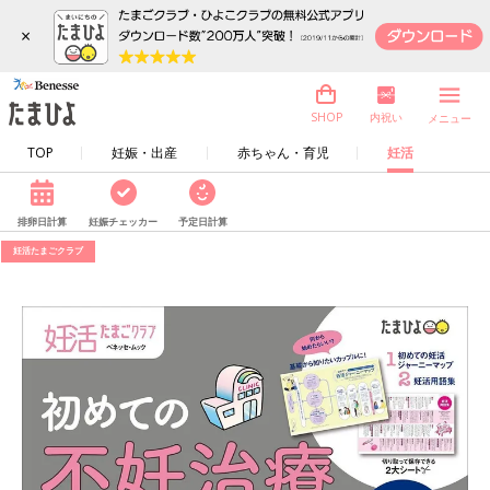
×
内祝い
SHOP
メニュー
TOP
妊娠・出産
赤ちゃん・育児
妊活
排卵日計算
妊娠チェッカー
予定日計算
妊活たまごクラブ