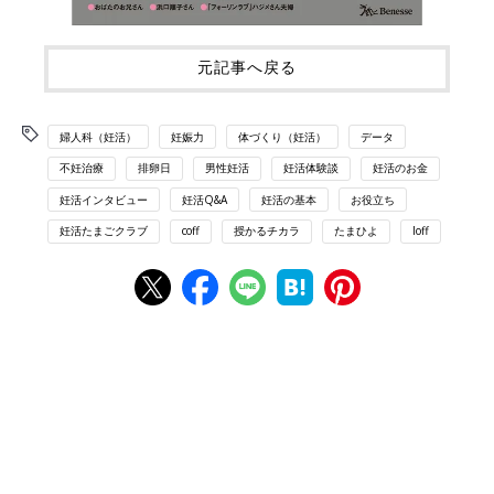
元記事へ戻る
婦人科（妊活）
妊娠力
体づくり（妊活）
データ
不妊治療
排卵日
男性妊活
妊活体験談
妊活のお金
妊活インタビュー
妊活Q&A
妊活の基本
お役立ち
妊活たまごクラブ
coff
授かるチカラ
たまひよ
loff