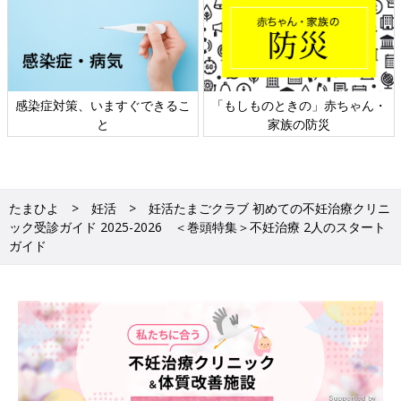
ちゃん・
日本外来小児科学会リーフレッ
六星占術 細木かおりさ
ト検討会
相談
たまひよ
妊活
妊活たまごクラブ 初めての不妊治療クリニ
ック受診ガイド 2025-2026 ＜巻頭特集＞不妊治療 2人のスタート
ガイド