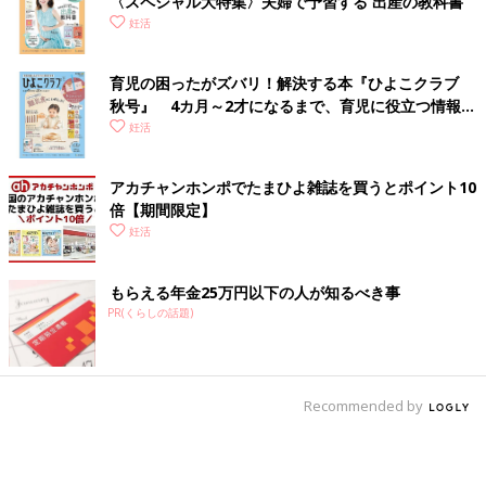
〈スペシャル大特集〉夫婦で予習する 出産の教科書
妊活
育児の困ったがズバリ！解決する本『ひよこクラブ
秋号』 4カ月～2才になるまで、育児に役立つ情報が
いっぱい！
妊活
アカチャンホンポでたまひよ雑誌を買うとポイント10
倍【期間限定】
妊活
もらえる年金25万円以下の人が知るべき事
PR(くらしの話題)
Recommended by