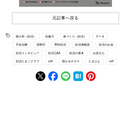
元記事へ戻る
婦人科（妊活）
妊娠力
体づくり（妊活）
データ
不妊治療
排卵日
男性妊活
妊活体験談
妊活のお金
妊活インタビュー
妊活Q&A
妊活の基本
お役立ち
妊活たまごクラブ
coff
授かるチカラ
たまひよ
loff