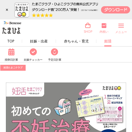
×
内祝い
SHOP
メニュー
TOP
妊娠・出産
赤ちゃん・育児
妊活
排卵日計算
妊娠チェッカー
予定日計算
妊活たまごクラブ