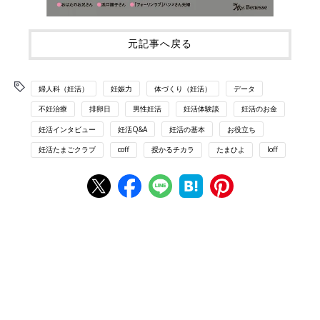
元記事へ戻る
婦人科（妊活）
妊娠力
体づくり（妊活）
データ
不妊治療
排卵日
男性妊活
妊活体験談
妊活のお金
妊活インタビュー
妊活Q&A
妊活の基本
お役立ち
妊活たまごクラブ
coff
授かるチカラ
たまひよ
loff