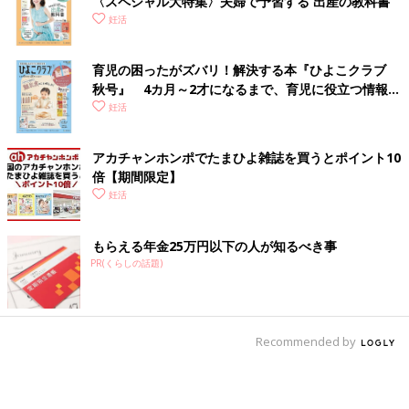
〈スペシャル大特集〉夫婦で予習する 出産の教科書
妊活
育児の困ったがズバリ！解決する本『ひよこクラブ
秋号』 4カ月～2才になるまで、育児に役立つ情報が
いっぱい！
妊活
アカチャンホンポでたまひよ雑誌を買うとポイント10
倍【期間限定】
妊活
もらえる年金25万円以下の人が知るべき事
PR(くらしの話題)
Recommended by