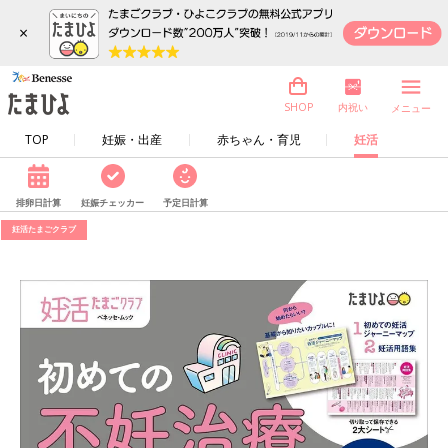
×
内祝い
SHOP
メニュー
TOP
妊娠・出産
赤ちゃん・育児
妊活
排卵日計算
妊娠チェッカー
予定日計算
妊活たまごクラブ