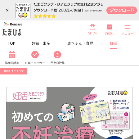
×
内祝い
SHOP
メニュー
TOP
妊娠・出産
赤ちゃん・育児
妊活
排卵日計算
妊娠チェッカー
予定日計算
妊活たまごクラブ