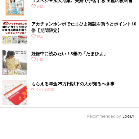
〈スペシャル大特集〉夫婦で予習する 出産の教科書
妊活
アカチャンホンポでたまひよ雑誌を買うとポイント10
倍【期間限定】
妊活
妊娠中に読みたい！3冊の「たまひよ」
妊活
もらえる年金25万円以下の人が知るべき事
PR(くらしの話題)
Recommended by