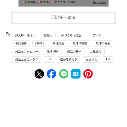
元記事へ戻る
婦人科（妊活）
妊娠力
体づくり（妊活）
データ
不妊治療
排卵日
男性妊活
妊活体験談
妊活のお金
妊活インタビュー
妊活Q&A
妊活の基本
お役立ち
妊活たまごクラブ
coff
授かるチカラ
たまひよ
loff