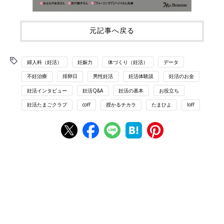
元記事へ戻る
婦人科（妊活）
妊娠力
体づくり（妊活）
データ
不妊治療
排卵日
男性妊活
妊活体験談
妊活のお金
妊活インタビュー
妊活Q&A
妊活の基本
お役立ち
妊活たまごクラブ
coff
授かるチカラ
たまひよ
loff