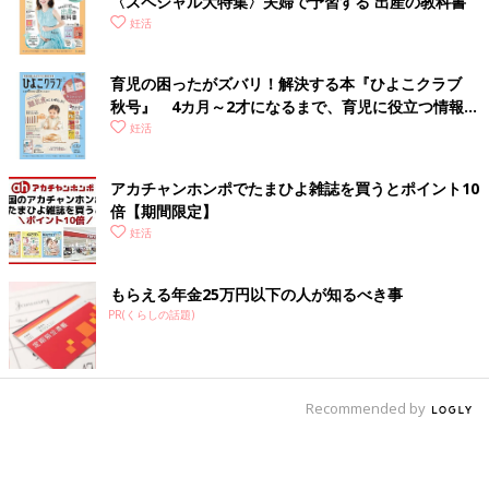
〈スペシャル大特集〉夫婦で予習する 出産の教科書
妊活
育児の困ったがズバリ！解決する本『ひよこクラブ
秋号』 4カ月～2才になるまで、育児に役立つ情報が
いっぱい！
妊活
アカチャンホンポでたまひよ雑誌を買うとポイント10
倍【期間限定】
妊活
もらえる年金25万円以下の人が知るべき事
PR(くらしの話題)
Recommended by