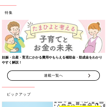
特集
【ワク
出産・育児にかかる費用やもらえる補助金・助成金をわかり
解説！
連載一覧へ
ピックアップ