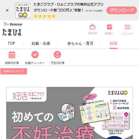
×
内祝い
SHOP
メニュー
TOP
妊娠・出産
赤ちゃん・育児
妊活
排卵日計算
妊娠チェッカー
予定日計算
妊活たまごクラブ