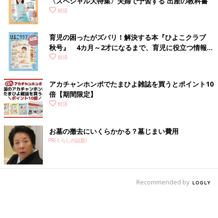
〈スペシャル大特集〉夫婦で予習する 出産の教科書
妊活
育児の困ったがズバリ！解決する本『ひよこクラブ
秋号』 4カ月～2才になるまで、育児に役立つ情報が
いっぱい！
妊活
アカチャンホンポでたまひよ雑誌を買うとポイント10
倍【期間限定】
妊活
お墓の撤去にいくらかかる？墓じまい費用
PR(くらしの話題)
Recommended by