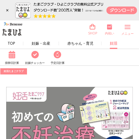
×
内祝い
SHOP
メニュー
TOP
妊娠・出産
赤ちゃん・育児
妊活
排卵日計算
妊娠チェッカー
予定日計算
妊活たまごクラブ