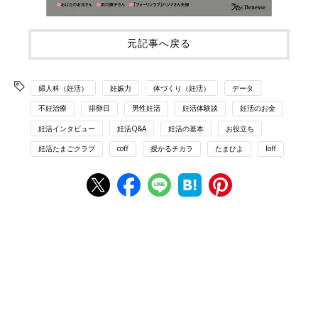
元記事へ戻る
婦人科（妊活）
妊娠力
体づくり（妊活）
データ
不妊治療
排卵日
男性妊活
妊活体験談
妊活のお金
妊活インタビュー
妊活Q&A
妊活の基本
お役立ち
妊活たまごクラブ
coff
授かるチカラ
たまひよ
loff