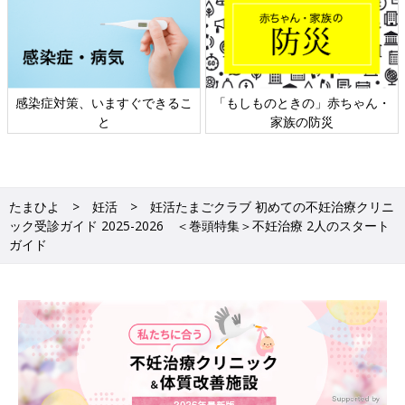
・
日本外来小児科学会リーフレッ
六星占術 細木かおりさんの人生
ト検討会
相談
たまひよ
妊活
妊活たまごクラブ 初めての不妊治療クリニ
ック受診ガイド 2025-2026 ＜巻頭特集＞不妊治療 2人のスタート
ガイド