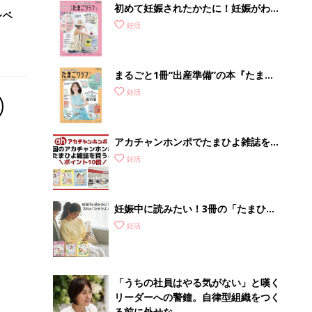
初めて妊娠されたかたに！妊娠がわか
レベ
ったら最初に読む本『初めてのたまご
妊活
クラブ 夏号』
まるごと1冊“出産準備”の本『たまご
クラブ 夏号』〈スペシャル大特集〉
妊活
夫婦で予習する 出産の教科書
アカチャンホンポでたまひよ雑誌を買
うとポイント10倍【期間限定】
妊活
妊娠中に読みたい！3冊の「たまひ
よ」
妊活
「うちの社員はやる気がない」と嘆く
リーダーへの警鐘。自律型組織をつく