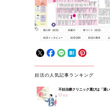
婦人科（妊活）
妊娠力
体づくり（妊活）
妊活インタビュー
妊活Q&A
妊活の基本
妊活の人気記事ランキング
不妊治療クリニック選びは「通い
さ」が大切！選び方、重要3カ条
妊活
て？