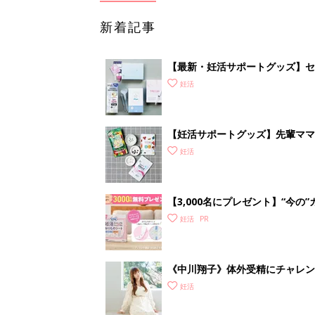
新着記事
【最新・妊活サポートグッズ】セッ
査が自宅でできる!? 驚きグッズ
妊活
【妊活サポートグッズ】先輩ママ
グッズも
妊活
【3,000名にプレゼント】“今
ムーズに予測
妊活
《中川翔子》体外受精にチャレン
した！」
妊活