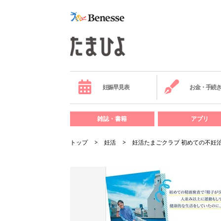
妊娠早見表
お金・手続
雑誌・書籍
アプリ
トップ
妊活
妊活たまごクラブ 初めての不妊治