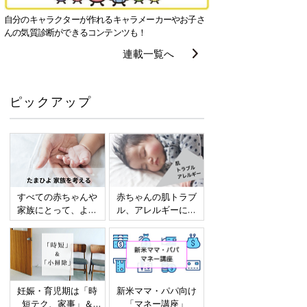
自分のキャラクターが作れるキャラメーカーやお子さ
んの気質診断ができるコンテンツも！
連載一覧へ
ピックアップ
すべての赤ちゃんや
赤ちゃんの肌トラブ
家族にとって、より
ル、アレルギーにつ
よい社会・環境とな
いて
ることをめざしてさ
まざまな課題を取材
し、発信していきま
す
妊娠・育児期は「時
新米ママ・パパ向け
短テク、家事」＆
「マネー講座」