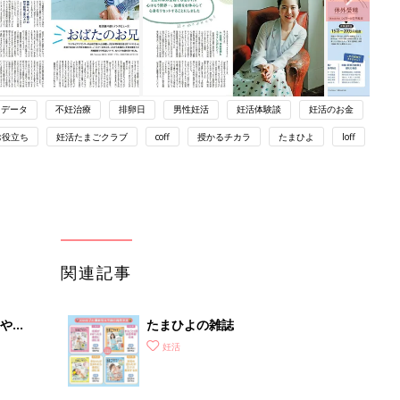
データ
不妊治療
排卵日
男性妊活
妊活体験談
妊活のお金
お役立ち
妊活たまごクラブ
coff
授かるチカラ
たまひよ
loff
関連記事
やす
たまひよの雑誌
っ
妊活