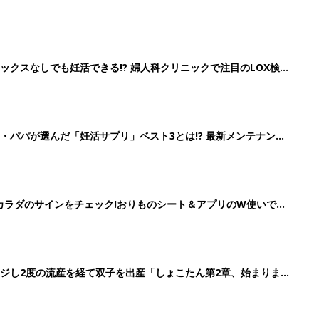
クスなしでも妊活できる!? 婦人科クリニックで注目のLOX検
続々
・パパが選んだ「妊活サプリ」ベスト3とは!? 最新メンテナンス
の”カラダのサインをチェック!おりものシート＆アプリのW使いでス
ジし2度の流産を経て双子を出産「しょこたん第2章、始まりま