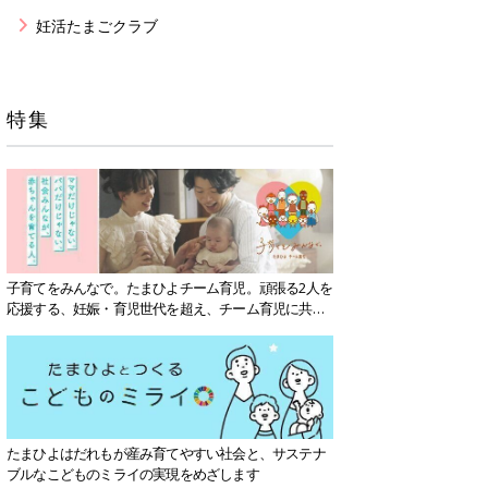
妊活たまごクラブ
特集
子育てをみんなで。たまひよチーム育児。頑張る2人を
応援する、妊娠・育児世代を超え、チーム育児に共感
する社会を目指していきます。
たまひよはだれもが産み育てやすい社会と、サステナ
ブルなこどものミライの実現をめざします