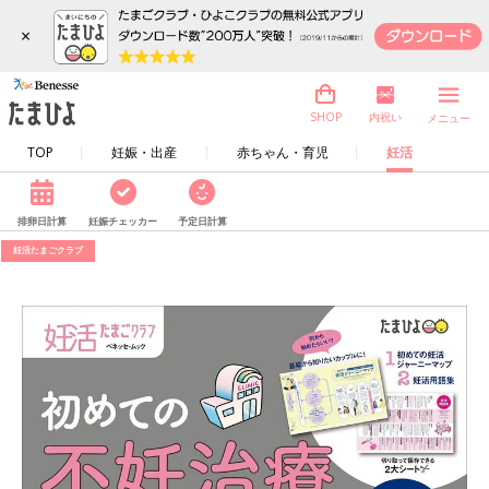
×
内祝い
SHOP
メニュー
TOP
妊娠・出産
赤ちゃん・育児
妊活
排卵日計算
妊娠チェッカー
予定日計算
妊活たまごクラブ