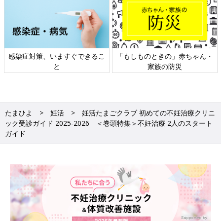
の」赤ちゃん・
日本外来小児科学会リーフレッ
六星占術 細木か
防災
ト検討会
相談
たまひよ
妊活
妊活たまごクラブ 初めての不妊治療クリニ
ック受診ガイド 2025-2026 ＜巻頭特集＞不妊治療 2人のスタート
ガイド