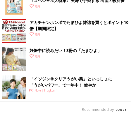
〈スペシャル大特集〉夫婦で予習する 出産の教科書
妊活
アカチャンホンポでたまひよ雑誌を買うとポイント10
倍【期間限定】
妊活
妊娠中に読みたい！3冊の「たまひよ」
妊活
「イソジン®クリアうがい薬」といっしょに
「うがいパワー」で一年中！ 健やか
PR(iNova｜Hugkum)
Recommended by