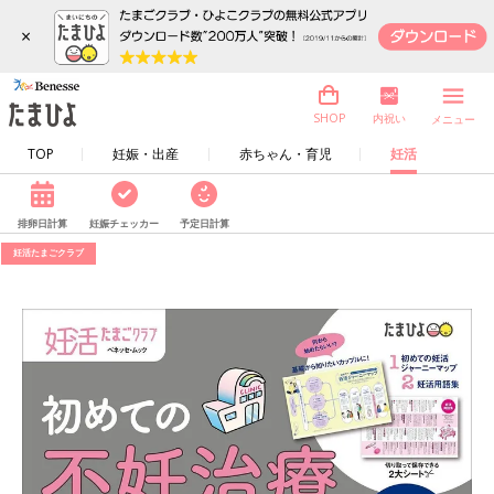
×
内祝い
SHOP
メニュー
TOP
妊娠・出産
赤ちゃん・育児
妊活
排卵日計算
妊娠チェッカー
予定日計算
妊活たまごクラブ