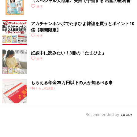
〈スペシャル大特集〉夫婦で予習する 出産の教科書
妊活
アカチャンホンポでたまひよ雑誌を買うとポイント10
倍【期間限定】
妊活
妊娠中に読みたい！3冊の「たまひよ」
妊活
もらえる年金25万円以下の人が知るべき事
PR(くらしの話題)
Recommended by