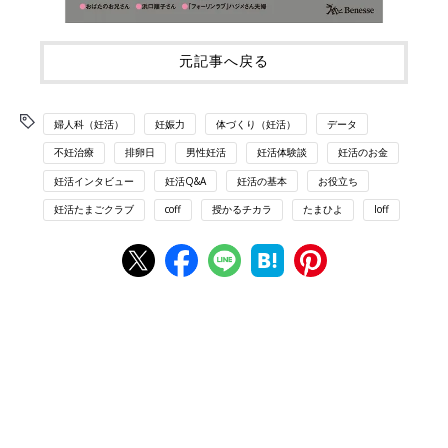
元記事へ戻る
婦人科（妊活）
妊娠力
体づくり（妊活）
データ
不妊治療
排卵日
男性妊活
妊活体験談
妊活のお金
妊活インタビュー
妊活Q&A
妊活の基本
お役立ち
妊活たまごクラブ
coff
授かるチカラ
たまひよ
loff