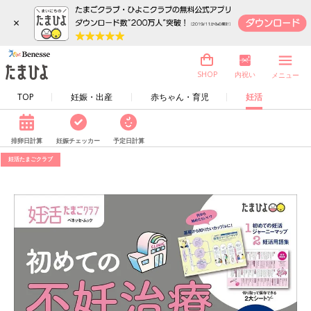
×
内祝い
SHOP
メニュー
TOP
妊娠・出産
赤ちゃん・育児
妊活
排卵日計算
妊娠チェッカー
予定日計算
妊活たまごクラブ