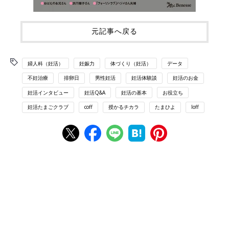
元記事へ戻る
婦人科（妊活）
妊娠力
体づくり（妊活）
データ
不妊治療
排卵日
男性妊活
妊活体験談
妊活のお金
妊活インタビュー
妊活Q&A
妊活の基本
お役立ち
妊活たまごクラブ
coff
授かるチカラ
たまひよ
loff