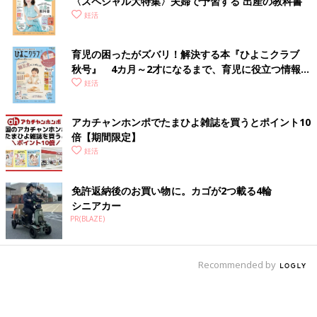
〈スペシャル大特集〉夫婦で予習する 出産の教科書
妊活
育児の困ったがズバリ！解決する本『ひよこクラブ
秋号』 4カ月～2才になるまで、育児に役立つ情報が
いっぱい！
妊活
アカチャンホンポでたまひよ雑誌を買うとポイント10
倍【期間限定】
妊活
免許返納後のお買い物に。カゴが2つ載る4輪
シニアカー
PR(BLAZE)
Recommended by